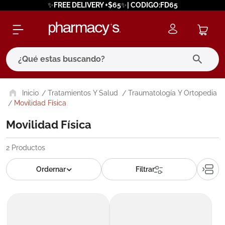
✨FREE DELIVERY +$65✨| CODIGO:FD65
¿Qué estas buscando?
términos más buscados
Tratamientos Y Salud
Traumatología Y Ortopedia
Movilidad Física
1
.
eucerin
Movilidad Física
2
.
protector solar
3
.
bioderma
2
Productos
4
.
pilexil
5
.
cerave
6
.
degraler
7
.
megacistin