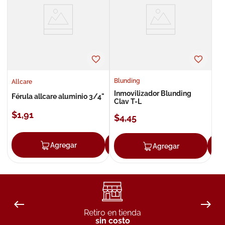
8
.
roche posay
9
.
isdin
10
.
neumoflux
Blunding
Allcare
Inmovilizador Blunding
Férula allcare aluminio 3/4"
Clav T-L
$
1
,
91
$
4
,
45
Agregar
Agregar
Agregar
Retiro en tienda
sin costo