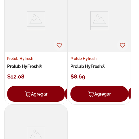
8
.
roche posay
9
.
megacistin
10
.
pañales
Prolub Hyfresh
Prolub Hyfresh
Prolub HyFresh®
Prolub HyFresh®
$
12
,
08
$
8
,
69
Agregar
Agregar
Agregar