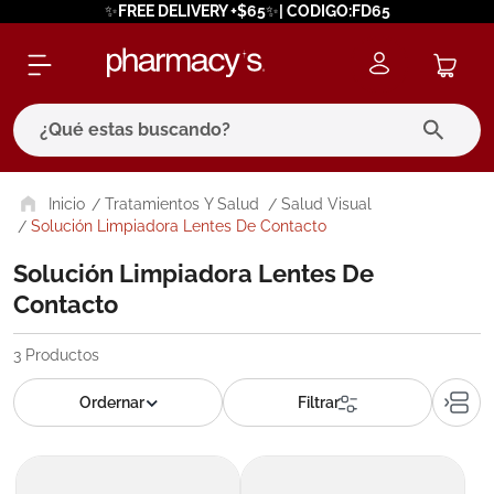
✨FREE DELIVERY +$65✨| CODIGO:FD65
¿Qué estas buscando?
términos más buscados
Tratamientos Y Salud
Salud Visual
Solución Limpiadora Lentes De Contacto
1
.
eucerin
Solución Limpiadora Lentes De
2
.
protector solar
Contacto
3
.
bioderma
3
Productos
4
.
pilexil
5
.
cerave
6
.
degraler
7
.
isdin