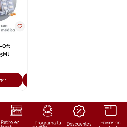
-Oft
X5Ml
gar
Agregar
Retiro en
Envíos en
Programa tu
Descuentos
tienda