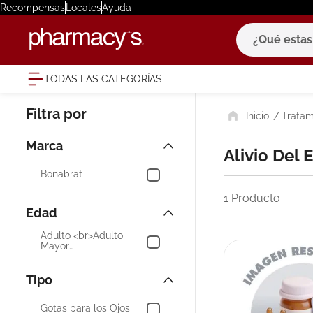
Recompensas
Locales
Ayuda
¿Qué estas bu
TODAS LAS CATEGORÍAS
términ
Tratam
1
.
eucerin
2
.
protector
Marca
Alivio Del
3
.
pilexil
Bonabrat
4
.
bioderm
1
Producto
Edad
5
.
cerave
Adulto <br>Adulto
6
.
degraler
Mayor
<br>Adolescentes (12
7
.
isdin
años +) <br>Niños (2
años + )
Tipo
8
.
roche po
Gotas para los Ojos
9
.
pañales