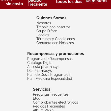
pedido
60 minutos
todos los días
sin costo
frecuente
Quienes Somos
Nosotros
Trabaja con nosotros
Grupo Difare
Locales
Términos y Condiciones
Contacta con Nosotros
Recompensas y promociones
Programa de Recompensas
Catálogo Digital
Ahí esta pharmacys
Día Pharmacys
Plan de Dosis Programada
Plan Medicina Especialidad
Servicios
Preguntas Frecuentes
Blog
Comprobantes electrónicos
Pedidos Frecuentes
Album Panini