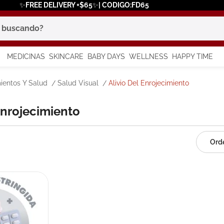
✨FREE DELIVERY +$65✨| CODIGO:FD65
scando?
MEDICINAS
SKINCARE
BABY DAYS
WELLNESS
HAPPY TIME
os más buscados
ientos Y Salud
Salud Visual
Alivio Del Enrojecimiento
 solar
 Enrojecimiento
a
say