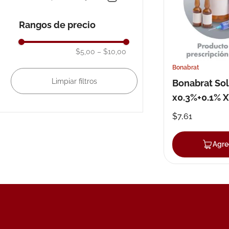
10
.
nivea
Rangos de precio
$5,00
–
$10,00
Bonabrat
Bonabrat Sol
x0.3%+0.1% 
$
7
,
61
Agre