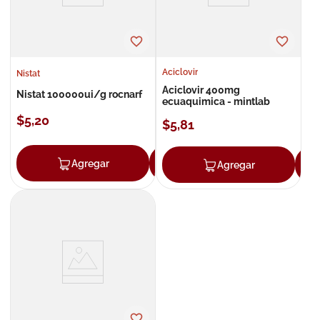
Aciclovir
Nistat
Aciclovir 400mg
Nistat 100000ui/g rocnarf
ecuaquimica - mintlab
$
5
,
20
$
5
,
81
Agregar
Agregar
Agregar