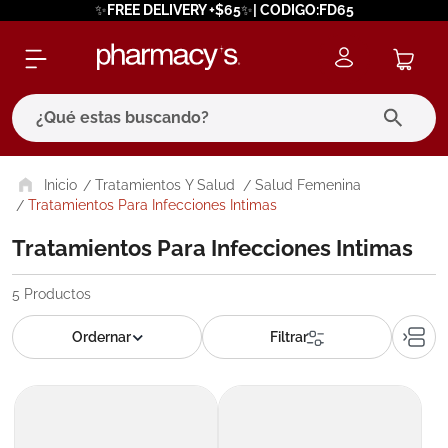
✨FREE DELIVERY +$65✨| CODIGO:FD65
¿Qué estas buscando?
términos más buscados
Tratamientos Y Salud
Salud Femenina
Tratamientos Para Infecciones Intimas
1
.
eucerin
Tratamientos Para Infecciones Intimas
2
.
protector solar
3
.
bioderma
5
Productos
4
.
pilexil
5
.
cerave
6
.
degraler
7
.
isdin