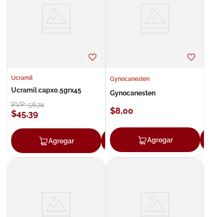
8
.
roche posay
9
.
nivea
10
.
pañales
Ucramil
Gynocanesten
Ucramil capx0.5grx45
Gynocanesten
PVP:
56
,
74
$
8
,
00
$
45
,
39
Agregar
Agregar
Agregar