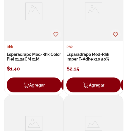
8
.
roche posay
9
.
nivea
10
.
pañales
Rhk
Rhk
Esparadrapo Med-Rhk Color
Esparadrapo Med-Rhk
Piel x1.25CM x1M
Imper T-Adhe x10 50%
$
1
,
40
$
2
,
15
Agregar
Agregar
Agregar