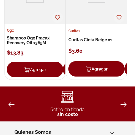
Ogx
Curitas
Shampoo Ogx Pracaxi
Curitas Cinta Beige x1
Recovery Oil x385M
$
3
,
60
$
13
,
83
Agregar
Agregar
Agregar
Retiro en tienda
sin costo
Quienes Somos