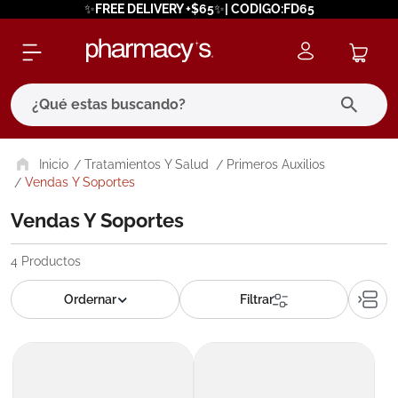
✨FREE DELIVERY +$65✨| CODIGO:FD65
¿Qué estas buscando?
términos más buscados
Tratamientos Y Salud
Primeros Auxilios
Vendas Y Soportes
1
.
eucerin
Vendas Y Soportes
2
.
protector solar
3
.
bioderma
4
Productos
4
.
pilexil
5
.
cerave
6
.
degraler
7
.
isdin