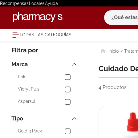
Recompensas
Locales
Ayuda
¿Qué estas bu
TODAS LAS CATEGORÍAS
términ
Tratam
1
.
eucerin
2
.
protector
Marca
Cuidado D
3
.
pilexil
Rhk
4
.
bioderm
4
Productos
Vicryl Plus
5
.
cerave
Aspersul
6
.
degraler
7
.
isdin
Tipo
8
.
roche po
Gold 3 Pack
9
.
pañales