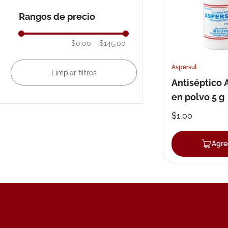
Rangos de precio
10
.
nivea
$0,00
–
$145,00
Aspersul
Antiséptico 
en polvo 5 g
$
1
,
00
Agre