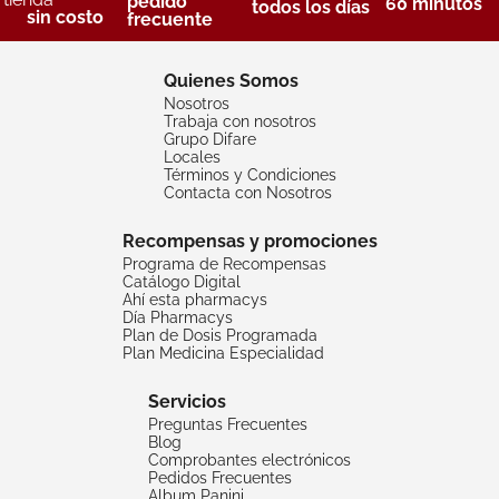
pedido
60 minutos
todos los días
sin costo
frecuente
Quienes Somos
Nosotros
Trabaja con nosotros
Grupo Difare
Locales
Términos y Condiciones
Contacta con Nosotros
Recompensas y promociones
Programa de Recompensas
Catálogo Digital
Ahí esta pharmacys
Día Pharmacys
Plan de Dosis Programada
Plan Medicina Especialidad
Servicios
Preguntas Frecuentes
Blog
Comprobantes electrónicos
Pedidos Frecuentes
Album Panini