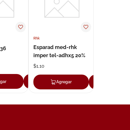
Rhk
Esparad med-rhk
 36
imper tel-adhx5 20%
$
1
,
10
gar
Agregar
Agregar
Agregar