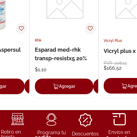
Rhk
Vicryl Plus
Aspersul
Esparad med-rhk
Vicryl plus x
transp-resistx5 20%
PVP:
208
,
15
$
166
,
52
$
1
,
10
Agre
gar
Agregar
Agregar
Agregar
Retiro en
Envíos en
Programa tu
Descuentos
tienda