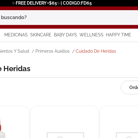
✨FREE DELIVERY +$65✨| CODIGO:FD65
scando?
MEDICINAS
SKINCARE
BABY DAYS
WELLNESS
HAPPY TIME
os más buscados
ientos Y Salud
Primeros Auxilios
Cuidado De Heridas
 solar
e Heridas
a
say