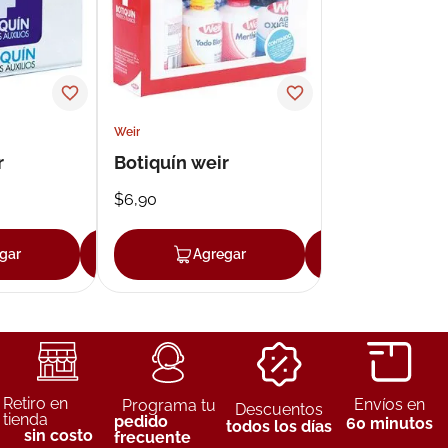
ux
Weir
r
Botiquín weir
$
6
,
90
gar
Agregar
Agregar
Agregar
Retiro en
Envíos en
Programa tu
Descuentos
tienda
pedido
60 minutos
todos los días
sin costo
frecuente