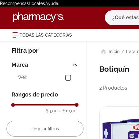
Recompensas
Locales
Ayuda
¿Qué estas bu
TODAS LAS CATEGORÍAS
términ
Tratam
1
.
eucerin
2
.
protector
Marca
Botiquín
3
.
bioderm
Weir
4
.
pilexil
2
Productos
Rangos de precio
5
.
cerave
6
.
degraler
$4,00
–
$10,00
7
.
megacist
8
.
roche po
9
.
isdin