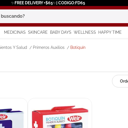
✨FREE DELIVERY +$65✨| CODIGO:FD65
scando?
MEDICINAS
SKINCARE
BABY DAYS
WELLNESS
HAPPY TIME
os más buscados
ientos Y Salud
Primeros Auxilios
Botiquín
 solar
a
in
say