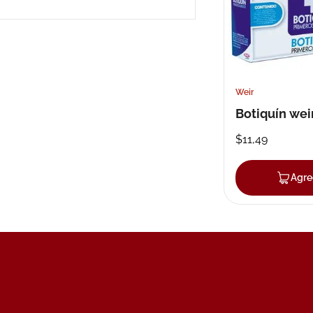
10
.
neumofl
Weir
Botiquín wei
$
11
,
49
Agre