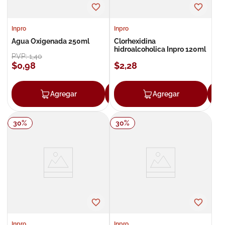
Inpro
Inpro
Agua Oxigenada 250ml
Clorhexidina
hidroalcoholica Inpro 120ml
PVP:
1
,
40
$
0
,
98
$
2
,
28
Agregar
Agregar
Agregar
30
%
30
%
Inpro
Inpro