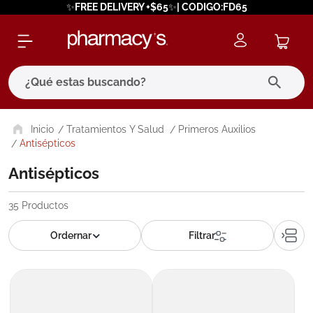
✨FREE DELIVERY +$65✨| CODIGO:FD65
¿Qué estas buscando?
términos más buscados
Tratamientos Y Salud
Primeros Auxilios
Antisépticos
1
.
eucerin
Antisépticos
2
.
protector solar
3
.
bioderma
35
Productos
4
.
pilexil
5
.
cerave
6
.
degraler
7
.
isdin