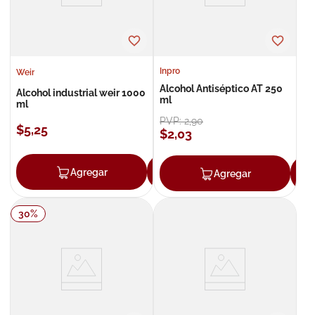
Inpro
Weir
Alcohol Antiséptico AT 250
Alcohol industrial weir 1000
ml
ml
PVP:
2
,
90
$
5
,
25
$
2
,
03
Agregar
Agregar
Agregar
30
%