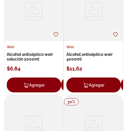
8
.
roche posay
9
.
megacistin
10
.
pañales
Weir
Weir
Alcohol antiséptico weir
Alcohol antiséptico weir
solución 2000ml
4000ml
$
6
,
84
$
11
,
62
Agregar
Agregar
Agregar
30
%