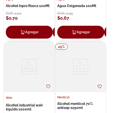
Alcohol Inpro Rosca 100Ml
Agua Oxigenada 100Ml
PVP:
1
,
00
PVP:
0
,
95
$
0
,
70
$
0
,
67
Agregar
Agregar
Agregar
25
%
Menticol
Weir
Alcohol menticol 70%
Alcohol industrial weir
antisep x250ml
líquido 1000ml