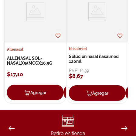
8
.
roche posay
9
.
nivea
10
.
pañales
Nasalmed
Allenasal
Solución nasal nasalmed
ALLENASAL SOL-
120ml
NASALX55MCGX16.5G
PVP:
12
,
39
$
17
,
10
$
8
,
67
Agregar
Agregar
Agregar
Retiro en tienda