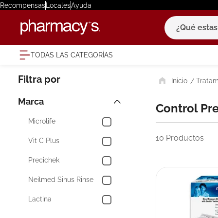
Recompensas
Locales
Ayuda
¿Qué estas bu
TODAS LAS CATEGORÍAS
términ
Tratam
1
.
eucerin
2
.
protector
Marca
Control Pr
3
.
bioderm
Microlife
4
.
pilexil
10
Productos
Vit C Plus
5
.
cerave
Precichek
6
.
degraler
Neilmed Sinus Rinse
7
.
isdin
Lactina
8
.
roche po
9
.
megacist