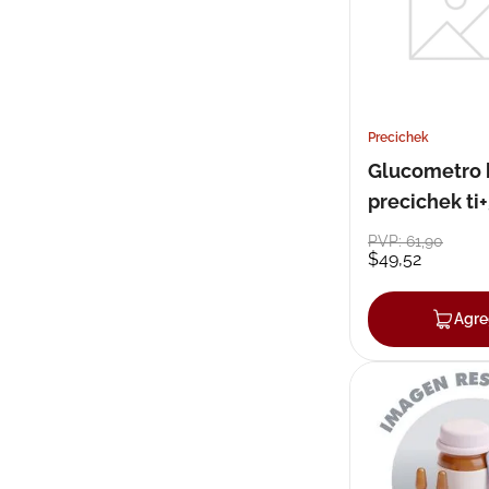
Precichek
Glucometro 
precichek ti
PVP:
61
,
90
$
49
,
52
Agre