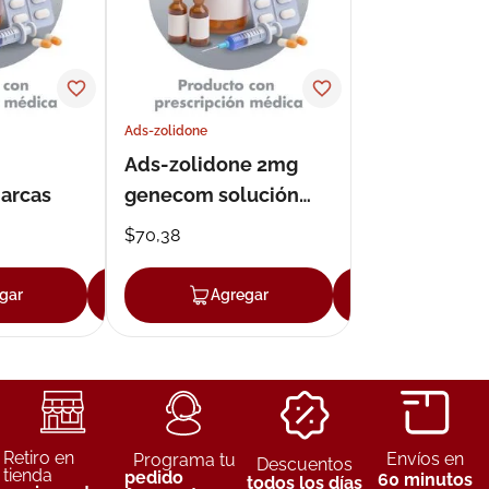
Ads-zolidone
Ads-zolidone 2mg
arcas
genecom solución
inyectable
$
70
,
38
gar
Agregar
Agregar
Agregar
Retiro en
Envíos en
Programa tu
Descuentos
tienda
pedido
60 minutos
todos los días