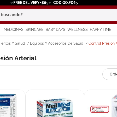
✨FREE DELIVERY +$65✨| CODIGO:FD65
scando?
MEDICINAS
SKINCARE
BABY DAYS
WELLNESS
HAPPY TIME
os más buscados
ientos Y Salud
Equipos Y Accesorios De Salud
Control Presión A
 solar
esión Arterial
a
say
in