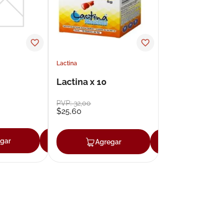
Lactina
Lactina x 10
PVP:
32
,
00
$
25
,
60
gar
Agregar
Agregar
Agregar