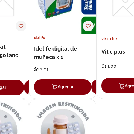
Idelife
Vit C Plus
kit
Idelife digital de
Vit c plus
+50 lanc
muñeca x 1
$
14
,
00
$
33
,
91
Agre
Agregar
Agregar
gar
Agregar