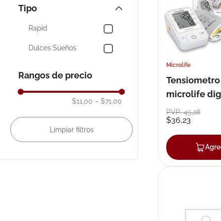
Idelife
Tipo
10
.
pañales
Betina
Rapid
Atoderm
Dulces Sueños
Ads-zolidone
Microlife
Rangos de precio
Tensiometro
microlife di
$11,00
–
$71,00
a2
PVP:
45
,
28
$
36
,
23
Agre