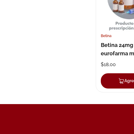
Betina
Betina 24mg
eurofarma m
$
18
,
00
Agre