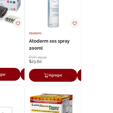
Atoderm
Atoderm sos spray
200ml
PVP:
29
,
50
$
23
,
60
gar
Agregar
Agregar
Agregar