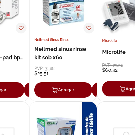
Neilmed Sinus Rinse
Microlife
Neilmed sinus rinse
Microlife
g-pad bp-
kit sob x60
PVP:
75
,
52
PVP:
31
,
88
$
60
,
42
$
25
,
51
Agre
gar
Agregar
Agregar
Agregar