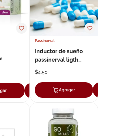
Passinerval
Inductor de sueño
s
passinerval ligth
suspensión 240ml
$
4
,
50
Agregar
Agregar
gar
Agregar