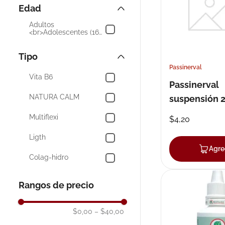
Tintura Valeriana
Edad
10
.
pañales
Proalgan
Adultos
<br>Adolescentes (16
años +)
Ponte Selva
Tipo
Neurolife
Passinerval
Vita B6
Neurobion
Passinerval
NATURA CALM
suspensión 
Mostrar 8 más
Multiflexi
$
4
,
20
Ligth
Agre
Colag-hidro
Analgésico -
Antipirético -
Rangos de precio
Psicoléptico
$0,00
–
$40,00