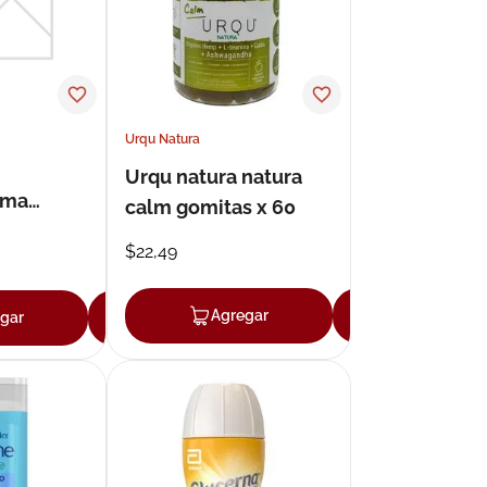
Urqu Natura
Urqu natura natura
rma
calm gomitas x 60
 gelatina
$
22
,
49
Agregar
Agregar
gar
Agregar