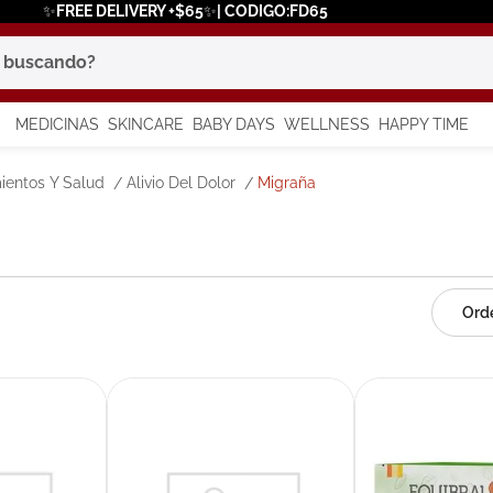
✨FREE DELIVERY +$65✨| CODIGO:FD65
scando?
MEDICINAS
SKINCARE
BABY DAYS
WELLNESS
HAPPY TIME
os más buscados
ientos Y Salud
Alivio Del Dolor
Migraña
 solar
a
say
in