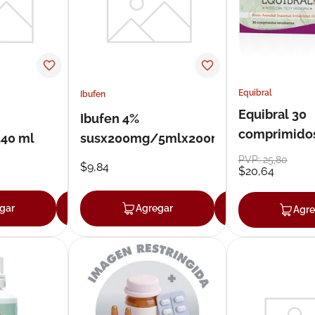
Equibral
Ibufen
Equibral 30
Ibufen 4%
comprimido
240 ml
susx200mg/5mlx200ml
PVP:
25
,
80
$
9
,
84
$
20
,
64
gar
Agregar
Agregar
Agregar
Agre