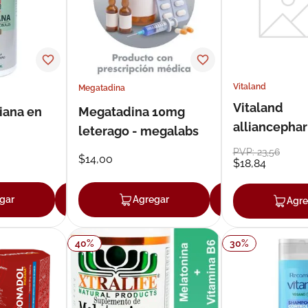
Vitaland
Megatadina
Vitaland
riana en
Megatadina 10mg
alliancepha
leterago - megalabs
technologies
PVP:
23
,
56
$
14
,
00
$
18
,
84
masticable
gar
Agregar
Agregar
Agregar
Agre
40
%
30
%