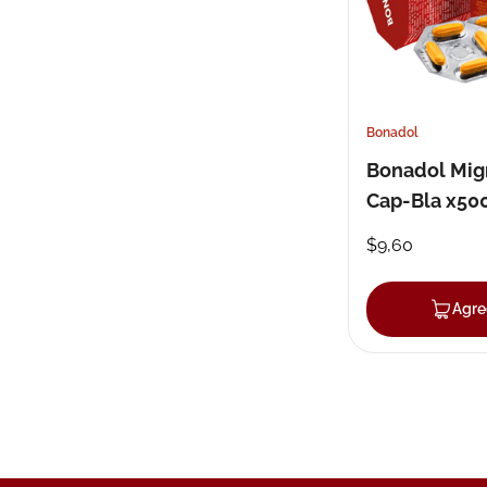
Bonadol
Bonadol Mig
Cap-Bla x5
x24
$
9
,
60
Agre