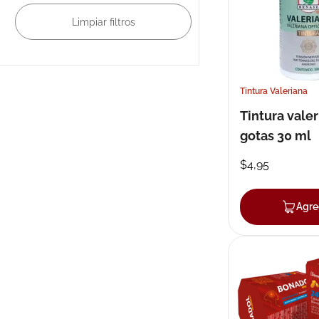
Tintura Valeriana
Tintura vale
gotas 30 ml
$
4
,
95
Agre