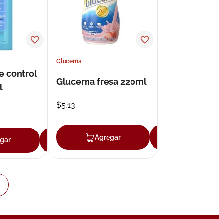
Glucerna
e control
Glucerna fresa 220ml
l
$
5
,
13
Agregar
Agregar
gar
Agregar