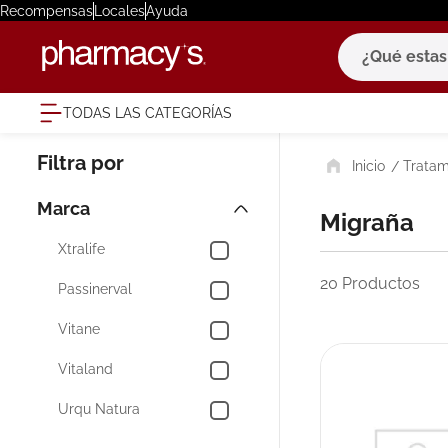
Recompensas
Locales
Ayuda
¿Qué estas bu
TODAS LAS CATEGORÍAS
términ
Tratam
1
.
eucerin
2
.
protector
Marca
Migraña
3
.
bioderm
Xtralife
4
.
pilexil
20
Productos
Passinerval
5
.
cerave
Vitane
6
.
degraler
Vitaland
7
.
isdin
Urqu Natura
8
.
roche po
9
.
megacist