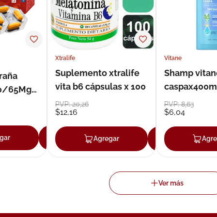
Xtralife
Vitane
Suplemento xtralife
Shamp vitan
raña
vita b6 cápsulas x 100
caspax400m
00/65Mg
PVP:
20
,
26
PVP:
8
,
63
$
12
,
16
$
6
,
04
gar
Agregar
Agregar
Agregar
Agre