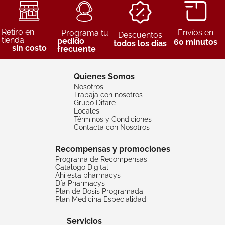
Retiro en
Envíos en
Programa tu
Descuentos
tienda
pedido
60 minutos
todos los días
sin costo
frecuente
Quienes Somos
Nosotros
Trabaja con nosotros
Grupo Difare
Locales
Términos y Condiciones
Contacta con Nosotros
Recompensas y promociones
Programa de Recompensas
Catálogo Digital
Ahí esta pharmacys
Día Pharmacys
Plan de Dosis Programada
Plan Medicina Especialidad
Servicios