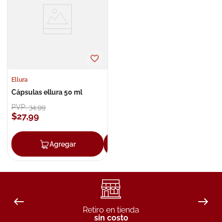
8
.
roche posay
9
.
isdin
10
.
neumoflux
Ellura
Cápsulas ellura 50 ml
PVP:
34
,
99
$
27
,
99
Agregar
Agregar
Retiro en tienda
sin costo