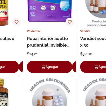
ux
Prudential
Varidiol
sulas x
Ropa interior adulto
Varidiol 100
prudential invisible
x 30
talla xl x 14
$
14
,
21
$
32
,
00
gar
Agregar
Agregar
Agregar
Agre