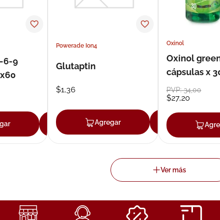
Oxinol
Powerade Ion4
Oxinol green
-6-9
Glutaptin
cápsulas x 3
x60
$
1
,
36
PVP:
34
,
00
$
27
,
20
Agregar
Agregar
gar
Agregar
Agre