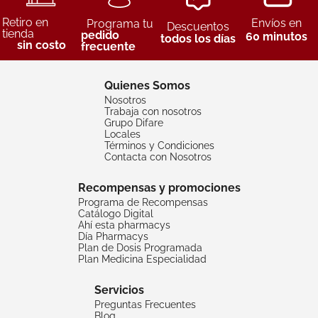
Retiro en
Envíos en
Programa tu
Descuentos
tienda
pedido
60 minutos
todos los días
sin costo
frecuente
Quienes Somos
Nosotros
Trabaja con nosotros
Grupo Difare
Locales
Términos y Condiciones
Contacta con Nosotros
Recompensas y promociones
Programa de Recompensas
Catálogo Digital
Ahí esta pharmacys
Día Pharmacys
Plan de Dosis Programada
Plan Medicina Especialidad
Servicios
Preguntas Frecuentes
Blog