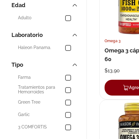
Terpropil
Edad
10
.
neumofl
Prudential
Adulto
Procto-glyvenol
Laboratorio
Powerade Ion4
Omega 3
Haleon Panama.
Omega 3 cáp
Oxinol
60
Mostrar 4 más
Tipo
$
13
,
90
Farma
Tratamientos para
Agre
Hemorroides
Green Tree
Garlic
3 COMFORTIS