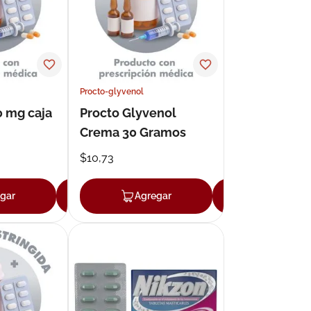
Procto-glyvenol
0 mg caja
Procto Glyvenol
Crema 30 Gramos
$
10
,
73
gar
Agregar
Agregar
Agregar