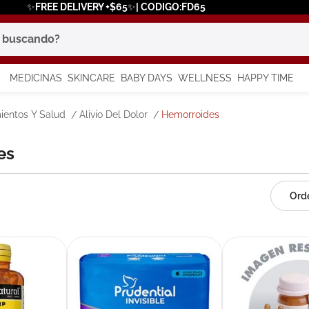
✨FREE DELIVERY +$65✨| CODIGO:FD65
scando?
MEDICINAS
SKINCARE
BABY DAYS
WELLNESS
HAPPY TIME
os más buscados
ientos Y Salud
Alivio Del Dolor
Hemorroides
 solar
es
a
in
say