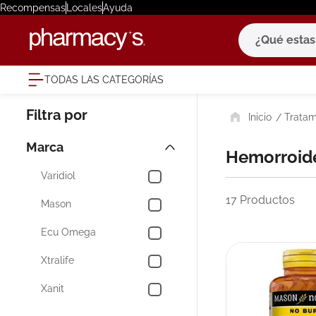
Recompensas
Locales
Ayuda
¿Qué estas bu
TODAS LAS CATEGORÍAS
términ
Tratam
1
.
eucerin
2
.
protector
Marca
Hemorroid
3
.
bioderm
Varidiol
4
.
pilexil
17
Productos
Mason
5
.
cerave
Ecu Omega
6
.
degraler
Xtralife
7
.
megacist
Xanit
8
.
roche po
9
.
isdin