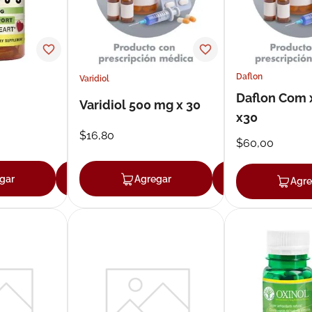
Daflon
Varidiol
Daflon Com
Varidiol 500 mg x 30
x30
$
16
,
80
$
60
,
00
gar
Agregar
Agregar
Agregar
Agre