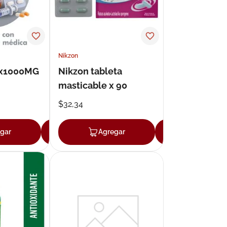
Nikzon
 x1000MG
Nikzon tableta
masticable x 90
$
32
,
34
gar
Agregar
Agregar
Agregar