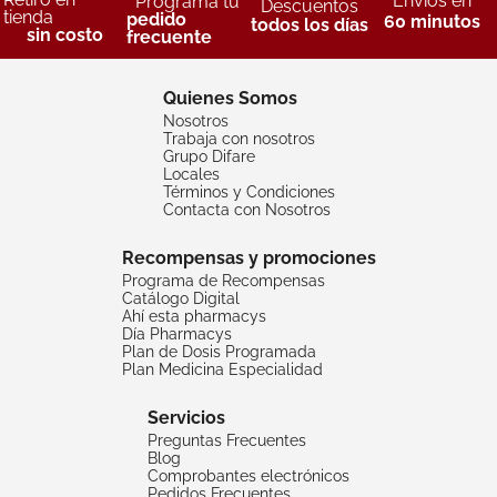
Envíos en
Programa tu
Descuentos
tienda
pedido
60 minutos
todos los días
sin costo
frecuente
Quienes Somos
Nosotros
Trabaja con nosotros
Grupo Difare
Locales
Términos y Condiciones
Contacta con Nosotros
Recompensas y promociones
Programa de Recompensas
Catálogo Digital
Ahí esta pharmacys
Día Pharmacys
Plan de Dosis Programada
Plan Medicina Especialidad
Servicios
Preguntas Frecuentes
Blog
Comprobantes electrónicos
Pedidos Frecuentes