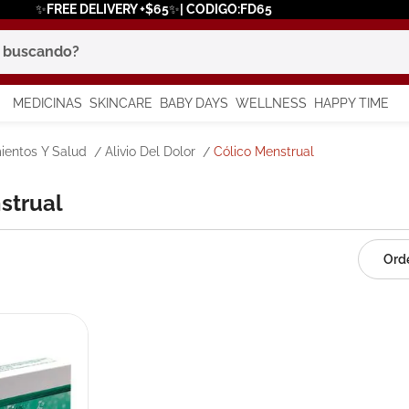
✨FREE DELIVERY +$65✨| CODIGO:FD65
scando?
MEDICINAS
SKINCARE
BABY DAYS
WELLNESS
HAPPY TIME
os más buscados
ientos Y Salud
Alivio Del Dolor
Cólico Menstrual
 solar
nstrual
a
say