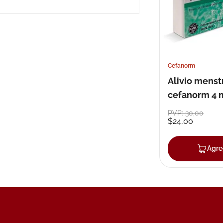
10
.
nivea
Cefanorm
Alivio menst
cefanorm 4 
cápsulas x 3
PVP:
30
,
00
$
24
,
00
Agre