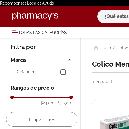
Recompensas
Locales
Ayuda
¿Qué estas bu
TODAS LAS CATEGORÍAS
términ
Tratam
1
.
eucerin
2
.
protector
Marca
Cólico Me
3
.
pilexil
Cefanorm
4
.
bioderm
1
Producto
Rangos de precio
5
.
cerave
6
.
degraler
$24,00
–
$30,00
7
.
isdin
8
.
roche po
9
.
pañales