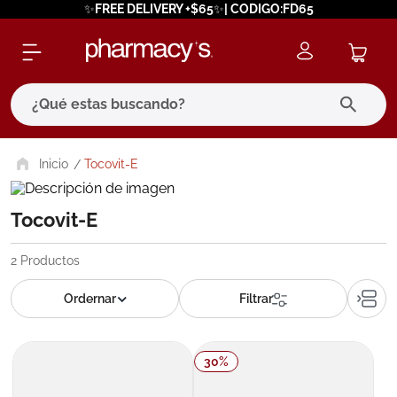
✨FREE DELIVERY +$65✨| CODIGO:FD65
¿Qué estas buscando?
términos más buscados
Tocovit-E
1
.
eucerin
Tocovit-E
2
.
protector solar
3
.
bioderma
2
Productos
4
.
pilexil
5
.
cerave
6
.
degraler
30
%
7
.
isdin