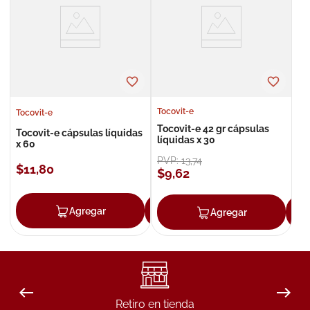
8
.
roche posay
9
.
nivea
10
.
pañales
Tocovit-e
Tocovit-e
Tocovit-e 42 gr cápsulas
Tocovit-e cápsulas líquidas
líquidas x 30
x 60
PVP:
13
,
74
$
11
,
80
$
9
,
62
Agregar
Agregar
Agregar
Retiro en tienda