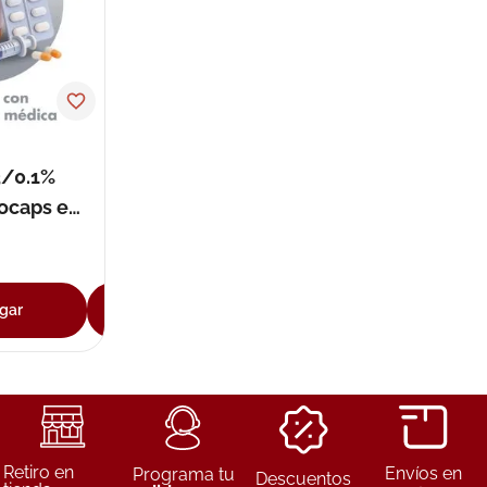
3/0.1%
rocaps en
gar
Agregar
Retiro en
Envíos en
Programa tu
Descuentos