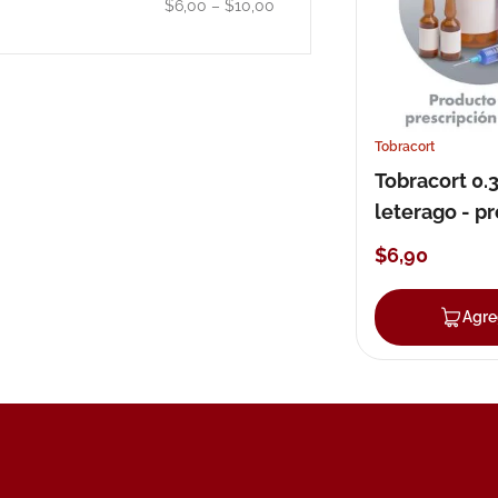
$6,00
–
$10,00
10
.
nivea
Tobracort
Tobracort 0.
leterago - p
gotas
$
6
,
90
Agre