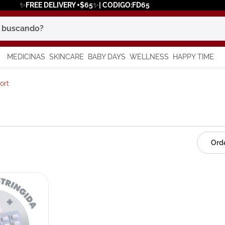
✨FREE DELIVERY +$65✨| CODIGO:FD65
scando?
MEDICINAS
SKINCARE
BABY DAYS
WELLNESS
HAPPY TIME
os más buscados
ort
 solar
a
say