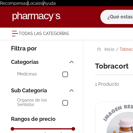
Recompensas
Locales
Ayuda
¿Qué estas bu
TODAS LAS CATEGORÍAS
términ
Tobrac
1
.
eucerin
2
.
protector
Tobracort
3
.
pilexil
Medicinas
4
.
bioderm
1
Producto
5
.
cerave
Órganos de los
6
.
degraler
Sentidos
7
.
isdin
Rangos de precio
8
.
roche po
9
.
pañales