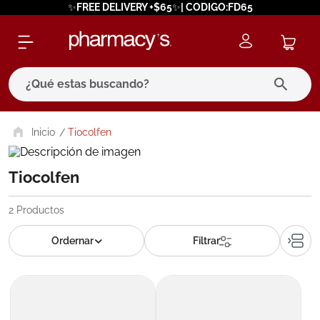
✨FREE DELIVERY +$65✨| CODIGO:FD65
¿Qué estas buscando?
términos más buscados
Tiocolfen
1
.
eucerin
Tiocolfen
2
.
protector solar
3
.
bioderma
2
Productos
4
.
pilexil
5
.
cerave
6
.
degraler
7
.
megacistin