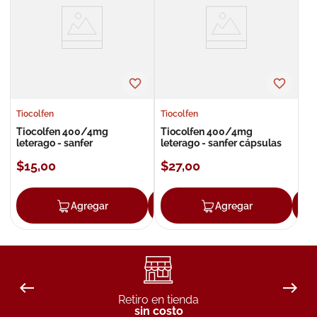
8
.
roche posay
9
.
isdin
10
.
neumoflux
Tiocolfen
Tiocolfen
Tiocolfen 400/4mg
Tiocolfen 400/4mg
leterago - sanfer
leterago - sanfer cápsulas
$
15
,
00
$
27
,
00
Agregar
Agregar
Agregar
Retiro en tienda
sin costo