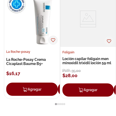
La Roche-posay
Foligain
Loción capilar foligain men
La Roche-Posay Crema
minoxidil trixidil loción 59 ml
Cicaplast Baume B5+
PVP:
35
,
00
$
16
,
17
$
28
,
00
Agregar
Agregar
Agregar