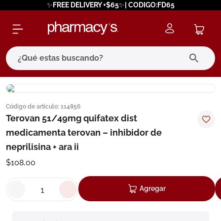
✨FREE DELIVERY +$65✨| CODIGO:FD65
¿Qué estas buscando?
términos más buscados
Código de artículo
:
114856
1
.
eucerin
Terovan 51/49mg quifatex dist
2
.
protector solar
medicamenta terovan – inhibidor de
3
.
pilexil
neprilisina + ara ii
4
.
bioderma
$
108
,
00
5
.
cerave
Agregar
6
.
megacistin
7
.
degraler