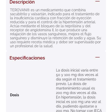
Descripción
8
.
roche posay
TEROVAN® es un medicamento que combina 
9
.
isdin
sacubitrilo y valsartán, indicado para el tratamiento de 
la insuficiencia cardíaca con fracción de eyección 
10
.
pañales
reducida y para el control de la hipertensión arterial. 
Actúa mediante el bloqueo de la neprilisina y del 
receptor de angiotensina II, lo que produce una 
relajación de los vasos sanguíneos, mejora el flujo 
sanguíneo y disminuye la retención de sodio y agua. Su 
uso requiere receta médica y debe ser supervisado por 
un profesional de la salud.
Especificaciones
La dosis inicial varía entre
50 y 100 mg dos veces al
día según el tratamiento
previo. La dosis de
mantenimiento usual es
200 mg dos veces al día.
Dosis
En hipertensión, la dosis
inicial es 100 mg una vez al
día, pudiendo ajustarse a
200 mg. No tomar con IECA