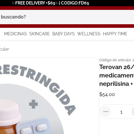
✨FREE DELIVERY +$65✨| CODIGO:FD65
scando?
MEDICINAS
SKINCARE
BABY DAYS
WELLNESS
HAPPY TIME
os más buscados
cular
Código de artículo
:
 solar
Terovan 26/
a
medicamenta
neprilisina + 
$
54
,
00
say
in