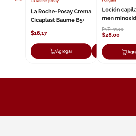
Foligain
La Roche-posay
Loción capila
La Roche-Posay Crema
men minoxidil
Cicaplast Baume B5+
loción 59 ml
PVP:
35
,
00
$
16
,
17
$
28
,
00
Agregar
Agregar
Agr