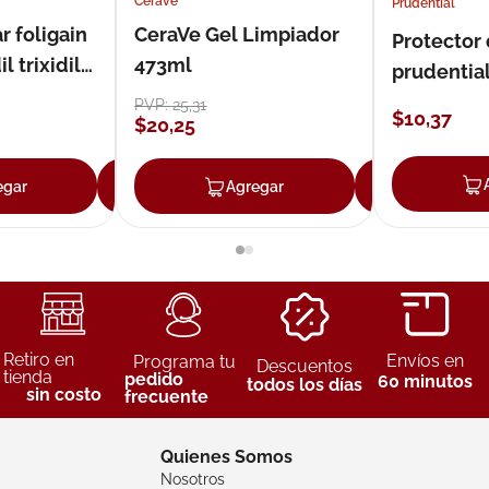
Cerave
Prudential
r foligain
CeraVe Gel Limpiador
Protector
 trixidil
473ml
prudentia
PVP:
25
,
31
$
10
,
37
$
20
,
25
egar
Agregar
Agregar
Agreg
Retiro en
Envíos en
Programa tu
Descuentos
tienda
pedido
60 minutos
todos los días
sin costo
frecuente
Quienes Somos
Nosotros