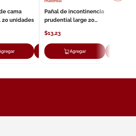
Prudential
 de cama
Pañal de incontinencia
l 20 unidades
prudential large 20
unidades
$
13
,
23
Agregar
Agregar
Agregar
Ag
ar