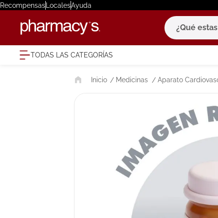
Recompensas
Locales
Ayuda
¿Qué estas bu
TODAS LAS CATEGORÍAS
términ
Medicinas
Aparato Cardiovas
1
.
eucerin
2
.
protector
3
.
bioderm
4
.
pilexil
5
.
cerave
6
.
degraler
7
.
isdin
8
.
roche po
9
.
megacist