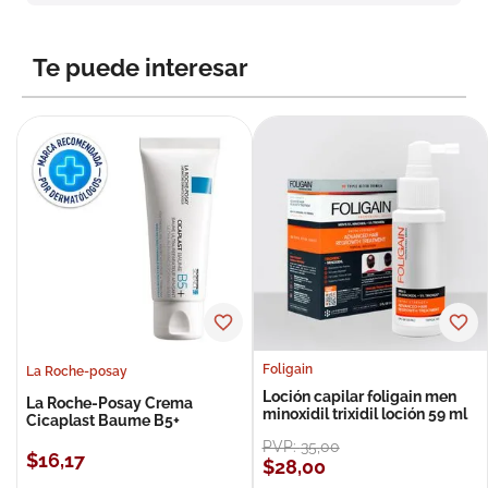
8
.
roche posay
9
.
nivea
Te puede interesar
10
.
pañales
Foligain
La Roche-posay
Loción capilar foligain men
La Roche-Posay Crema
minoxidil trixidil loción 59 ml
Cicaplast Baume B5+
PVP:
35
,
00
$
16
,
17
$
28
,
00