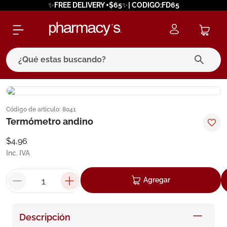
✨FREE DELIVERY +$65✨| CODIGO:FD65
¿Qué estas buscando?
términos más buscados
Código de artículo
:
8041
1
.
eucerin
Termómetro andino
2
.
protector solar
$
4
,
96
3
.
bioderma
Inc. IVA
4
.
pilexil
Agregar
5
.
cerave
6
.
degraler
Descripción
7
.
isdin