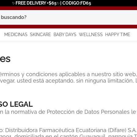
✨FREE DELIVERY +$65✨| CODIGO:FD65
scando?
MEDICINAS
SKINCARE
BABY DAYS
WELLNESS
HAPPY TIME
os más buscados
nes
 solar
a
minos y condiciones aplicables a nuestro sitio web, 
avegar, usted está aceptando, sin ninguna limitación,
SO LEGAL
n la normativa de Protección de Datos Personales le
say
istribuidora Farmacéutica Ecuatoriana (Difare) S.A.
01, domiciliada en el cantón Guayaquil, parroquia T