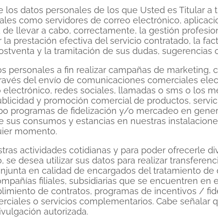
e los datos personales de los que Usted es Titular a
ales como servidores de correo electrónico, aplicac
ad de llevar a cabo, correctamente, la gestión profesio
r la prestación efectiva del servicio contratado, la f
 postventa y la tramitación de sus dudas, sugerencias
tos personales a fin realizar campañas de marketing,
 través del envío de comunicaciones comerciales elec
o electrónico, redes sociales, llamadas o sms o los 
blicidad y promoción comercial de productos, servici
abo programas de fidelización y/o mercadeo en gener
 sus consumos y estancias en nuestras instalaciones
uier momento.
stras actividades cotidianas y para poder ofrecerle d
 se desea utilizar sus datos para realizar transferencia
junta en calidad de encargados del tratamiento de 
pañías filiales, subsidiarias que se encuentren en el
limiento de contratos, programas de incentivos / fide
merciales o servicios complementarios. Cabe señala
ivulgación autorizada.