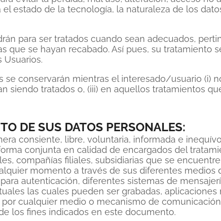
 el estado de la tecnología, la naturaleza de los dato
drán para ser tratados cuando sean adecuados, perti
las que se hayan recabado. Así pues, su tratamiento se
 Usuarios.
e conservarán mientras el interesado/usuario (i) no s
n siendo tratados o, (iii) en aquellos tratamientos qu
NTO DE SUS DATOS PERSONALES:
anera consiente, libre, voluntaria, informada e inequív
forma conjunta en calidad de encargados del tratami
es, compañías filiales, subsidiarias que se encuentre
cualquier momento a través de sus diferentes medios
para autenticación, diferentes sistemas de mensajerí
uales las cuales pueden ser grabadas, aplicaciones m
ral por cualquier medio o mecanismo de comunicación
a de los fines indicados en este documento.