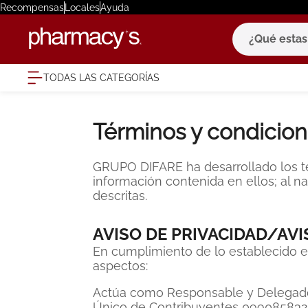
Recompensas
Locales
Ayuda
¿Qué estas bu
TODAS LAS CATEGORÍAS
términ
1
.
eucerin
Términos y condicio
2
.
protector
3
.
bioderm
GRUPO DIFARE ha desarrollado los tér
información contenida en ellos; al n
4
.
pilexil
descritas.
5
.
cerave
AVISO DE PRIVACIDAD/AVI
6
.
degraler
En cumplimiento de lo establecido e
7
.
isdin
aspectos:
8
.
roche po
Actúa como Responsable y Delegado: D
Único de Contribuyentes 09908583220
9
.
nivea