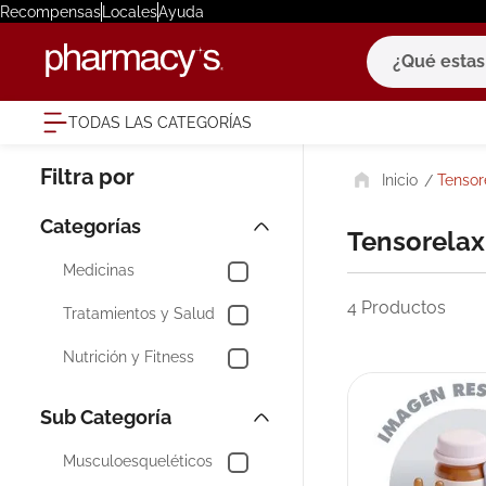
Recompensas
Locales
Ayuda
¿Qué estas bu
TODAS LAS CATEGORÍAS
términ
Tensor
1
.
eucerin
2
.
protector
Tensorelax
3
.
bioderm
Medicinas
4
.
pilexil
4
Productos
Tratamientos y Salud
5
.
cerave
Nutrición y Fitness
6
.
degraler
7
.
megacist
8
.
roche po
Musculoesqueléticos
9
.
isdin