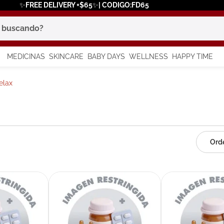
✨FREE DELIVERY +$65✨| CODIGO:FD65
scando?
MEDICINAS
SKINCARE
BABY DAYS
WELLNESS
HAPPY TIME
os más buscados
elax
 solar
a
in
say