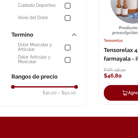
Cuidado Deportivo
10
.
neumofl
Alivio del Dolor
Tensorelax
Dolor Muscular y
Tensorelax 
Articular
Dolor Articular y
farmayala - 
Muscular
sobres forte
PVP:
58
,
50
$
46
,
80
Rangos de precio
$30,00
–
$50,00
Agre