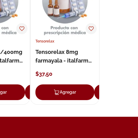
Tensorelax
 4/400mg
Tensorelax 8mg
italfarma
farmayala - italfarma
bierta
cápsulas forte
$
37
,
50
gar
Agregar
Agregar
Agregar