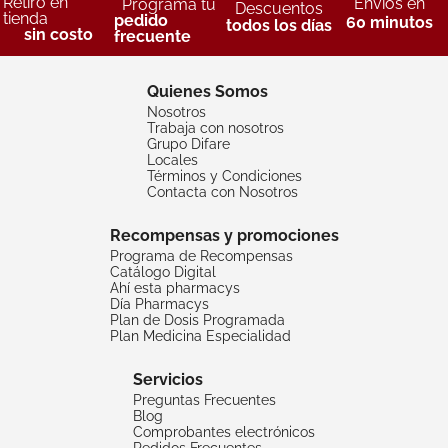
Retiro en
Envíos en
Programa tu
Descuentos
tienda
pedido
60 minutos
todos los días
sin costo
frecuente
Quienes Somos
Nosotros
Trabaja con nosotros
Grupo Difare
Locales
Términos y Condiciones
Contacta con Nosotros
Recompensas y promociones
Programa de Recompensas
Catálogo Digital
Ahí esta pharmacys
Día Pharmacys
Plan de Dosis Programada
Plan Medicina Especialidad
Servicios
Preguntas Frecuentes
Blog
Comprobantes electrónicos
Pedidos Frecuentes