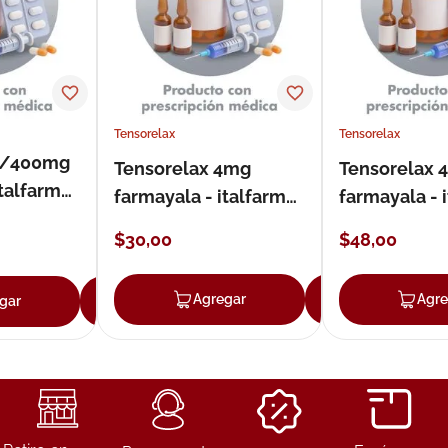
ux
Tensorelax
Tensorelax
4/400mg
Tensorelax 4mg
Tensorelax
italfarma
farmayala - italfarma
farmayala - 
tableta
tableta recu
$
30
,
00
$
48
,
00
forte
Agregar
Agregar
Agre
gar
Agregar