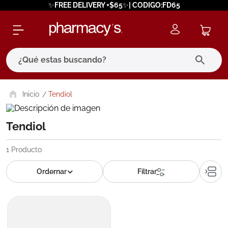
✨FREE DELIVERY +$65✨| CODIGO:FD65
¿Qué estas buscando?
términos más buscados
Tendiol
1
.
eucerin
Tendiol
2
.
protector solar
3
.
pilexil
1
Producto
4
.
bioderma
5
.
cerave
6
.
megacistin
7
.
degraler