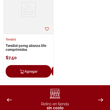
8
.
roche posay
9
.
isdin
10
.
pañales
Tendiol
Tendiol 50mg alianza life
comprimidos
$
7
,
50
Agregar
Agregar
Retiro en tienda
sin costo