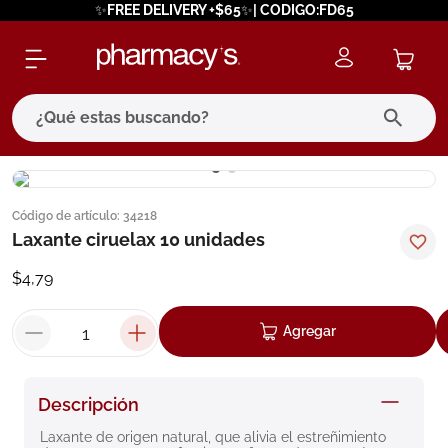
✨FREE DELIVERY +$65✨| CODIGO:FD65
¿Qué estas buscando?
términos más buscados
Código de artículo
:
34218
1
.
eucerin
Laxante ciruelax 10 unidades
2
.
protector solar
$
4
,
79
3
.
bioderma
4
.
pilexil
Agregar
5
.
cerave
6
.
degraler
Descripción
7
.
isdin
Laxante de origen natural, que alivia el estreñimiento 