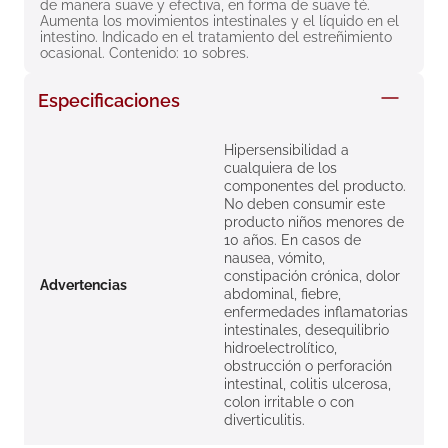
de manera suave y efectiva, en forma de suave té. 
8
.
roche posay
Aumenta los movimientos intestinales y el líquido en el 
intestino. Indicado en el tratamiento del estreñimiento 
9
.
nivea
ocasional. Contenido: 10 sobres.
10
.
pañales
Especificaciones
Hipersensibilidad a
cualquiera de los
componentes del producto.
No deben consumir este
producto niños menores de
10 años. En casos de
nausea, vómito,
constipación crónica, dolor
Advertencias
abdominal, fiebre,
enfermedades inflamatorias
intestinales, desequilibrio
hidroelectrolítico,
obstrucción o perforación
intestinal, colitis ulcerosa,
colon irritable o con
diverticulitis.