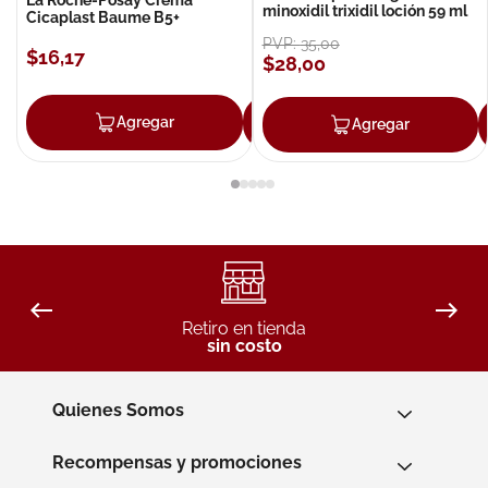
minoxidil trixidil loción 59 ml
Cicaplast Baume B5+
PVP:
35
,
00
$
16
,
17
$
28
,
00
Agregar
Agregar
Agregar
Retiro en tienda
sin costo
Quienes Somos
Recompensas y promociones