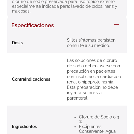
cloruro de sodio preservada para uso tópico externo 
8
.
roche posay
especialmente indicada para: lavado de oídos, nariz y 
mucosas.
9
.
nivea
Especificaciones
10
.
pañales
Si los síntomas persisten
Dosis
consulte a su médico.
Las soluciones de cloruro
de sodio deben usarse con
precaución en pacientes
con insuficiencia cardíaca o
Contraindicaciones
renal o hipoproteinemia.
Esta preparación no debe
inyectarse por vía
parenteral.
Cloruro de Sodio 0.9
%.
Ingredientes
Excipientes:
Conservante, Agua