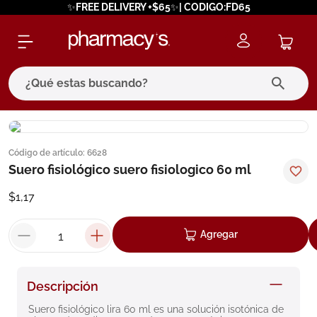
✨FREE DELIVERY +$65✨| CODIGO:FD65
¿Qué estas buscando?
términos más buscados
Código de artículo
:
6628
1
.
eucerin
Suero fisiológico suero fisiologico 60 ml
2
.
protector solar
$
1
,
17
3
.
bioderma
4
.
pilexil
Agregar
5
.
cerave
6
.
degraler
Descripción
7
.
isdin
Suero fisiológico lira 60 ml es una solución isotónica de 