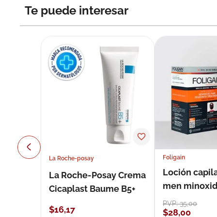
Te puede interesar
Foligain
La Roche-posay
Loción capila
La Roche-Posay Crema
men minoxidil
Cicaplast Baume B5+
loción 59 ml
PVP:
35
,
00
$
16
,
17
$
28
,
00