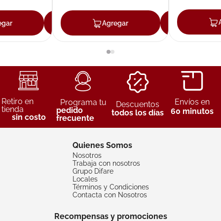
egar
Agregar
Agregar
Agreg
Retiro en
Envíos en
Programa tu
Descuentos
tienda
pedido
60 minutos
todos los días
sin costo
frecuente
Quienes Somos
Nosotros
Trabaja con nosotros
Grupo Difare
Locales
Términos y Condiciones
Contacta con Nosotros
Recompensas y promociones