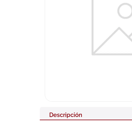
10
.
pañales
Descripción