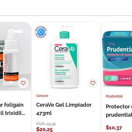
Cerave
Prudential
r foligain
CeraVe Gel Limpiador
Protector
 trixidil
473ml
prudentia
PVP:
25
,
31
$
10
,
37
$
20
,
25