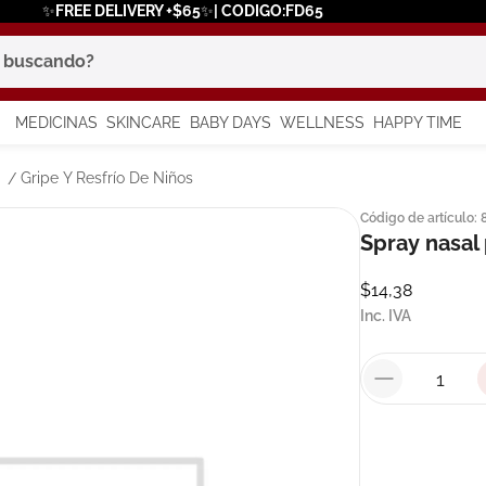
✨FREE DELIVERY +$65✨| CODIGO:FD65
scando?
MEDICINAS
SKINCARE
BABY DAYS
WELLNESS
HAPPY TIME
os más buscados
Gripe Y Resfrío De Niños
Código de artículo
:
 solar
Spray nasal
a
$
14
,
38
Inc. IVA
say
in