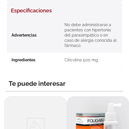
8
.
roche posay
Especificaciones
9
.
pañales
No debe administrarse a
10
.
nivea
pacientes con hipertonía
Advertencias
del parasimpático o en
caso de alergia conocida al
fármaco.
Ingredientes
Citicolina 500 mg.
Te puede interesar