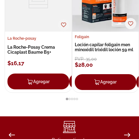
Foligain
La Roche-posay
Loción capilar foligain men
La Roche-Posay Crema
minoxidil trixidil loción 59 ml
Cicaplast Baume B5+
PVP:
35
,
00
$
16
,
17
$
28
,
00
Agregar
Agregar
Agregar