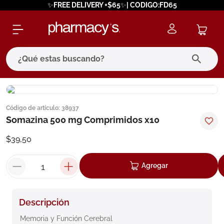
✨FREE DELIVERY +$65✨| CODIGO:FD65
¿Qué estas buscando?
términos más buscados
Código de artículo
:
38937
1
.
eucerin
Somazina 500 mg Comprimidos x10
2
.
protector solar
$
39
,
50
3
.
pilexil
4
.
bioderma
Agregar
5
.
cerave
6
.
degraler
Descripción
7
.
isdin
Memoria y Función Cerebral