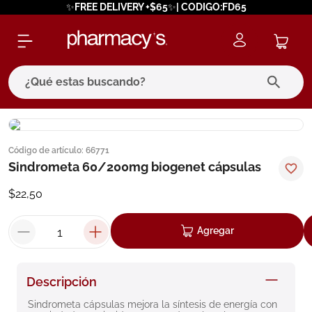
✨FREE DELIVERY +$65✨| CODIGO:FD65
¿Qué estas buscando?
términos más buscados
Código de artículo
:
66771
1
.
eucerin
Sindrometa 60/200mg biogenet cápsulas
2
.
protector solar
$
22
,
50
3
.
bioderma
4
.
pilexil
Agregar
5
.
cerave
6
.
degraler
Descripción
7
.
isdin
Sindrometa cápsulas mejora la síntesis de energía con 