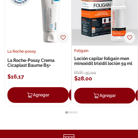
Foligain
La Roche-posay
Loción capilar foligain men
La Roche-Posay Crema
minoxidil trixidil loción 59 ml
Cicaplast Baume B5+
PVP:
35
,
00
$
16
,
17
$
28
,
00
Agregar
Agregar
Agregar