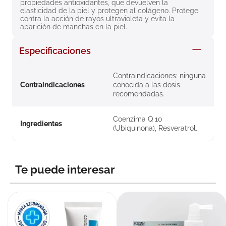
propiedades antioxidantes, que devuelven la 
8
.
roche posay
elasticidad de la piel y protegen al colágeno. Protege 
contra la acción de rayos ultravioleta y evita la 
9
.
nivea
aparición de manchas en la piel.
10
.
pañales
Especificaciones
Contraindicaciones: ninguna
Contraindicaciones
conocida a las dosis
recomendadas.
Coenzima Q 10
Ingredientes
(Ubiquinona), Resveratrol.
Te puede interesar