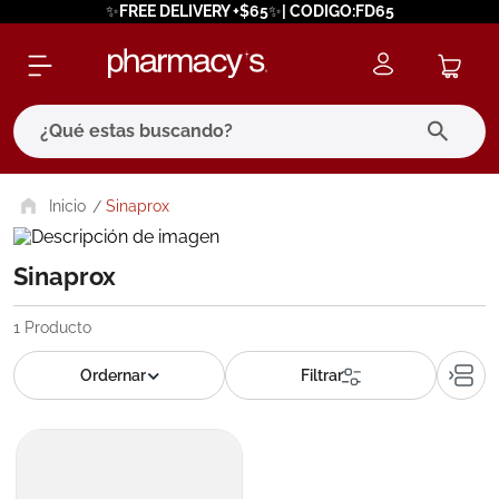
✨FREE DELIVERY +$65✨| CODIGO:FD65
¿Qué estas buscando?
términos más buscados
Sinaprox
1
.
eucerin
Sinaprox
2
.
protector solar
3
.
bioderma
1
Producto
4
.
pilexil
5
.
cerave
6
.
degraler
7
.
isdin