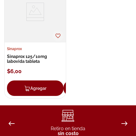
8
.
roche posay
9
.
nivea
10
.
pañales
Sinaprox
Sinaprox 125/10mg
labovida tableta
$
6
,
00
Agregar
Agregar
Retiro en tienda
sin costo