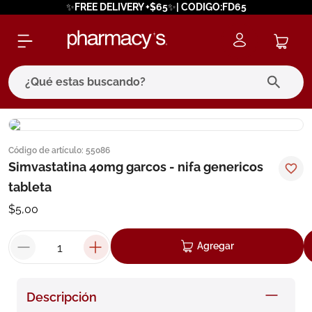
✨FREE DELIVERY +$65✨| CODIGO:FD65
¿Qué estas buscando?
términos más buscados
Código de artículo
:
55086
1
.
eucerin
Simvastatina 40mg garcos - nifa genericos
2
.
protector solar
tableta
3
.
bioderma
$
5
,
00
4
.
pilexil
Agregar
5
.
cerave
6
.
degraler
Descripción
7
.
isdin