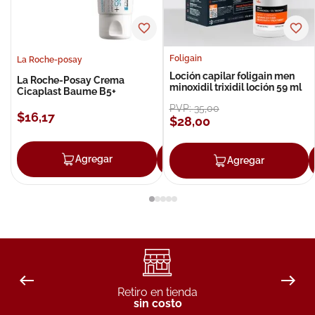
Foligain
La Roche-posay
Loción capilar foligain men
La Roche-Posay Crema
minoxidil trixidil loción 59 ml
Cicaplast Baume B5+
PVP:
35
,
00
$
16
,
17
$
28
,
00
Agregar
Agregar
Agregar
Retiro en tienda
sin costo