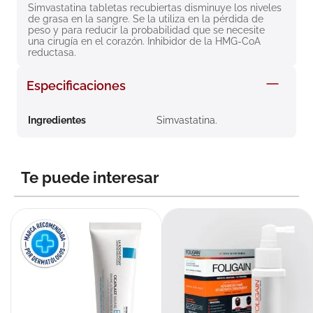
Simvastatina tabletas recubiertas disminuye los niveles 
8
.
roche posay
de grasa en la sangre. Se la utiliza en la pérdida de 
peso y para reducir la probabilidad que se necesite 
9
.
nivea
una cirugía en el corazón. Inhibidor de la HMG-CoA 
reductasa.
10
.
pañales
Especificaciones
Ingredientes
Simvastatina.
Te puede interesar