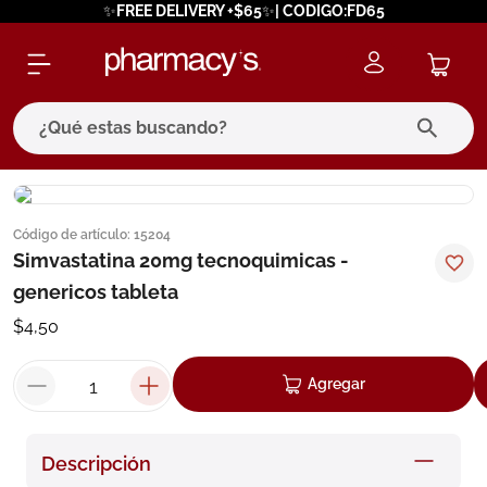
✨FREE DELIVERY +$65✨| CODIGO:FD65
¿Qué estas buscando?
términos más buscados
Código de artículo
:
15204
1
.
eucerin
Simvastatina 20mg tecnoquimicas -
2
.
protector solar
genericos tableta
3
.
bioderma
$
4
,
50
4
.
pilexil
Agregar
5
.
cerave
6
.
degraler
Descripción
7
.
isdin