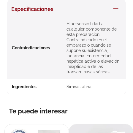
8
.
roche posay
Especificaciones
9
.
nivea
Hipersensibilidad a
10
.
pañales
cualquier componente de
esta preparación.
Contraindicado en el
embarazo o cuando se
Contraindicaciones
supone su existencia,
lactancia. Enfermedad
hepática activa o elevación
inexplicable de las
transaminasas séricas.
Ingredientes
Simvastatina.
Te puede interesar