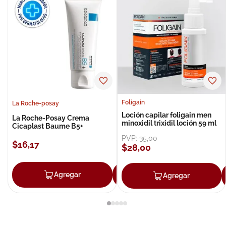
Foligain
La Roche-posay
Loción capilar foligain men
La Roche-Posay Crema
minoxidil trixidil loción 59 ml
Cicaplast Baume B5+
PVP:
35
,
00
$
16
,
17
$
28
,
00
Agregar
Agregar
Agregar