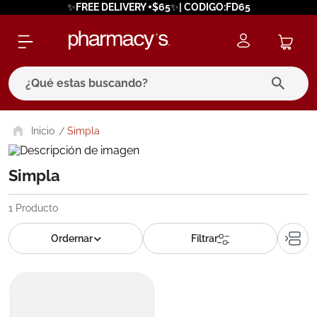
✨FREE DELIVERY +$65✨| CODIGO:FD65
¿Qué estas buscando?
términos más buscados
Simpla
1
.
eucerin
Simpla
2
.
protector solar
3
.
bioderma
1
Producto
4
.
pilexil
5
.
cerave
6
.
degraler
7
.
isdin