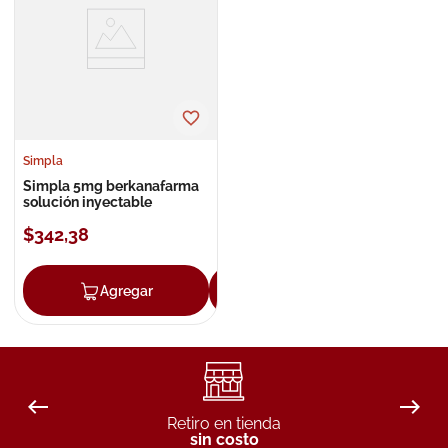
8
.
roche posay
9
.
nivea
10
.
pañales
Simpla
Simpla 5mg berkanafarma
solución inyectable
$
342
,
38
Agregar
Agregar
Retiro en tienda
sin costo