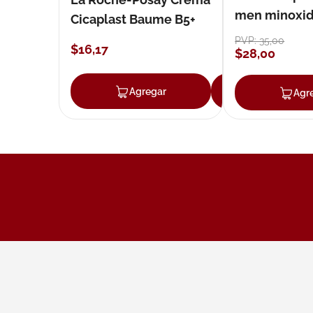
men minoxidil
Cicaplast Baume B5+
loción 59 ml
PVP:
35
,
00
$
16
,
17
$
28
,
00
Agregar
Agregar
Agr