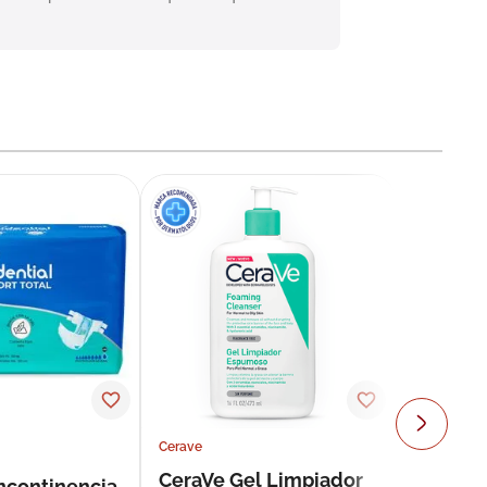
Cerave
CeraVe Gel Limpiador
incontinencia