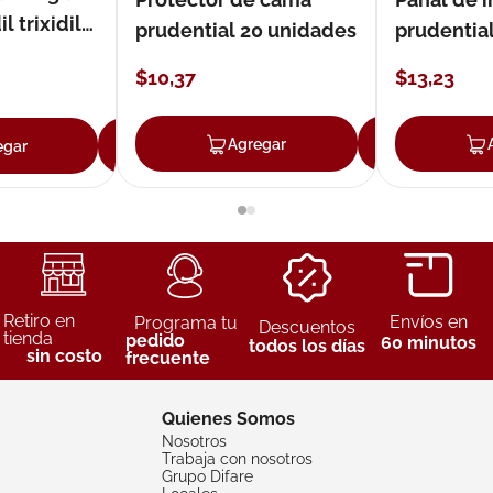
 trixidil
prudential 20 unidades
prudential
unidades
$
10
,
37
$
13
,
23
Agregar
Agreg
egar
Agregar
Retiro en
Envíos en
Programa tu
Descuentos
tienda
pedido
60 minutos
todos los días
sin costo
frecuente
Quienes Somos
Nosotros
Trabaja con nosotros
Grupo Difare