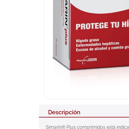
10
.
pañales
Descripción
Simarín® Plus comprimidos está indicad