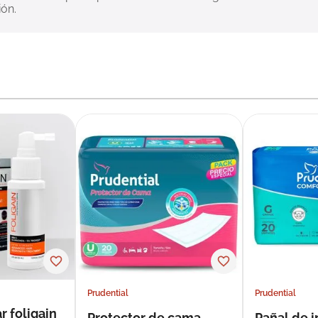
ión.
Prudential
Prudential
r foligain
Protector de cama
Pañal de 