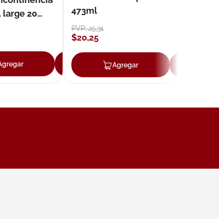
473ml
 large 20
PVP:
25
,
31
$
20
,
25
ar
Agregar
Agregar
Agregar
Ag