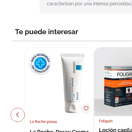
caracterizan por una intensa peroxidac
Te puede interesar
Foligain
La Roche-posay
Loción capila
La Roche-Posay Crema