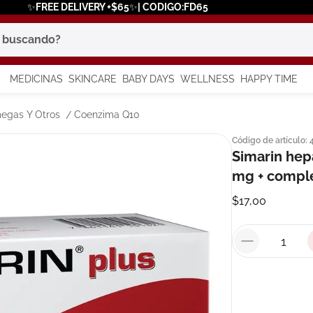
✨FREE DELIVERY +$65✨| CODIGO:FD65
scando?
MEDICINAS
SKINCARE
BABY DAYS
WELLNESS
HAPPY TIME
os más buscados
egas Y Otros
Coenzima Q10
Código de artículo
:
 solar
Simarin hep
a
mg + comple
$
17
,
00
say