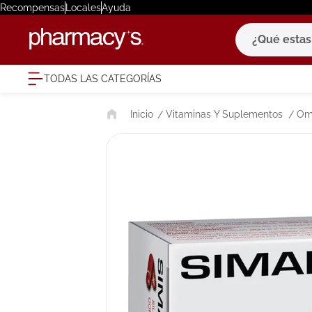
Recompensas
Locales
Ayuda
¿Qué estas bu
TODAS LAS CATEGORÍAS
términ
Vitaminas Y Suplementos
Om
1
.
eucerin
2
.
protector
3
.
bioderm
4
.
pilexil
5
.
cerave
6
.
degraler
7
.
isdin
8
.
roche po
9
.
nivea