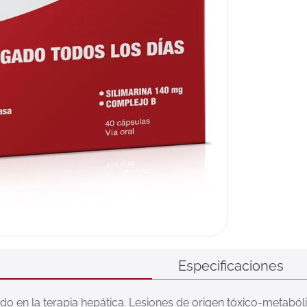
Especificaciones
o en la terapia hepática. Lesiones de origen tóxico-metaból