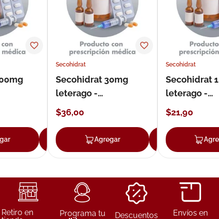
Secohidrat
Secohidrat
100mg
Secohidrat 30mg
Secohidrat 
leterago -
leterago -
d
pharmabrand en
pharmabran
$
36
,
00
$
21
,
90
polvo
granulado
gar
Agregar
Agregar
Agregar
Agre
Retiro en
Envíos en
Programa tu
Descuentos