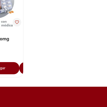
10mg
d sobre
gar
Agregar