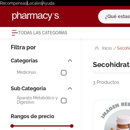
Recompensas
Locales
Ayuda
¿Qué estas bu
TODAS LAS CATEGORÍAS
términ
Secohi
1
.
eucerin
2
.
protector
Secohidrat
3
.
bioderm
Medicinas
4
.
pilexil
3
Productos
5
.
cerave
Aparato Metabólico y
6
.
degraler
Digestivo
7
.
isdin
Rangos de precio
8
.
roche po
9
.
nivea