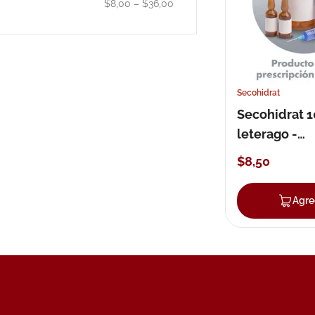
$8,00
–
$36,00
10
.
pañales
Secohidrat
Secohidrat 
leterago -
pharmabran
$
8
,
50
cápsulas
Agre