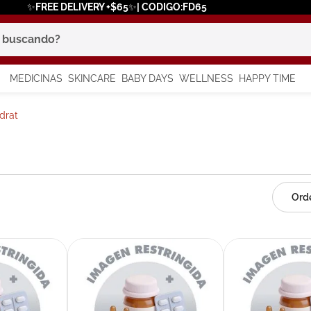
✨FREE DELIVERY +$65✨| CODIGO:FD65
scando?
MEDICINAS
SKINCARE
BABY DAYS
WELLNESS
HAPPY TIME
os más buscados
drat
 solar
a
say