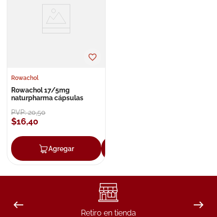
8
.
roche posay
9
.
megacistin
10
.
pañales
Rowachol
Rowachol 17/5mg
naturpharma cápsulas
PVP:
20
,
50
$
16
,
40
Agregar
Agregar
Retiro en tienda