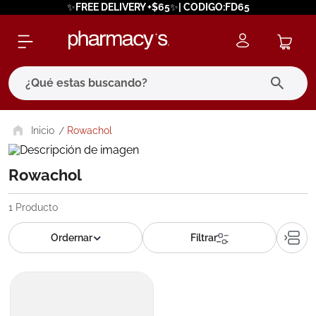
✨FREE DELIVERY +$65✨| CODIGO:FD65
¿Qué estas buscando?
términos más buscados
Rowachol
1
.
eucerin
Rowachol
2
.
protector solar
3
.
bioderma
1
Producto
4
.
pilexil
5
.
cerave
6
.
degraler
7
.
isdin