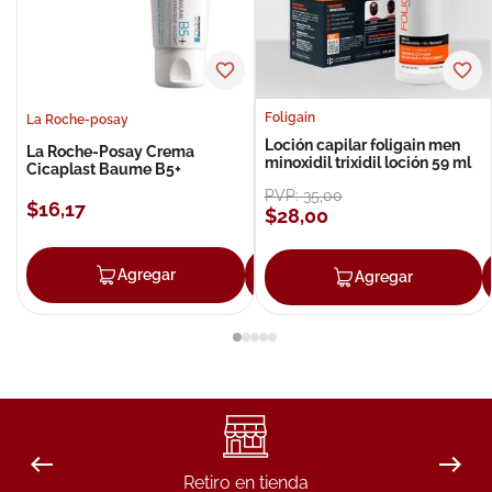
Foligain
La Roche-posay
Loción capilar foligain men
La Roche-Posay Crema
minoxidil trixidil loción 59 ml
Cicaplast Baume B5+
PVP:
35
,
00
$
16
,
17
$
28
,
00
Agregar
Agregar
Agregar
Retiro en tienda