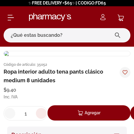
✨FREE DELIVERY +$65✨| CODIGO:FD65
¿Qué estas buscando?
términos más buscados
Código de artículo
:
35052
1
.
eucerin
Ropa interior adulto tena pants clásico
2
.
protector solar
medium 8 unidades
3
.
pilexil
$
9
,
40
Inc. IVA
4
.
bioderma
5
.
cerave
Agregar
6
.
degraler
7
.
isdin