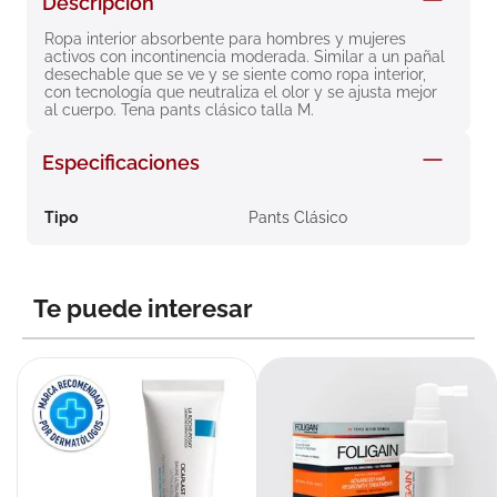
Descripción
8
.
roche posay
Ropa interior absorbente para hombres y mujeres 
activos con incontinencia moderada. Similar a un pañal 
9
.
pañales
desechable que se ve y se siente como ropa interior, 
con tecnología que neutraliza el olor y se ajusta mejor 
10
.
nivea
al cuerpo. Tena pants clásico talla M.
Especificaciones
Tipo
Pants Clásico
Te puede interesar