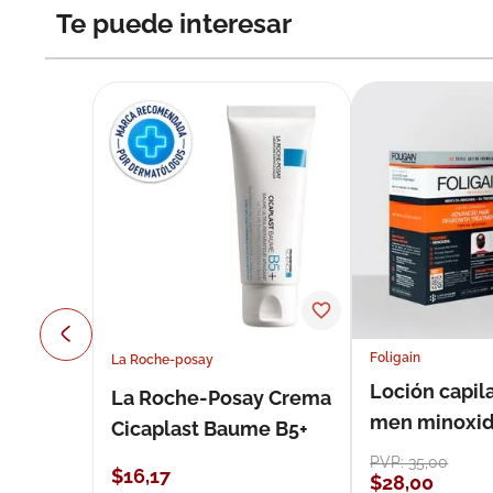
Te puede interesar
Foligain
La Roche-posay
Loción capila
La Roche-Posay Crema
men minoxidil
Cicaplast Baume B5+
loción 59 ml
PVP:
35
,
00
$
16
,
17
$
28
,
00