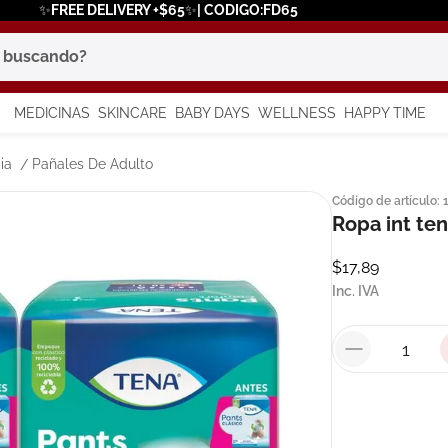
✨FREE DELIVERY +$65✨| CODIGO:FD65
scando?
MEDICINAS
SKINCARE
BABY DAYS
WELLNESS
HAPPY TIME
os más buscados
ia
Pañales De Adulto
Código de artículo
:
 solar
Ropa int ten
a
$
17
,
89
Inc. IVA
say