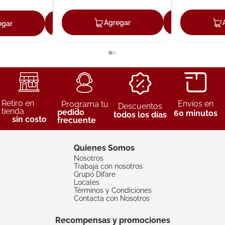
Agregar
Agreg
egar
Agregar
Retiro en
Envíos en
Programa tu
Descuentos
tienda
pedido
60 minutos
todos los días
sin costo
frecuente
Quienes Somos
Nosotros
Trabaja con nosotros
Grupo Difare
Locales
Términos y Condiciones
Contacta con Nosotros
Recompensas y promociones