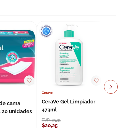
Cerave
CeraVe Gel Limpiador
 de cama
473ml
l 20 unidades
PVP:
25
,
31
$
20
,
25