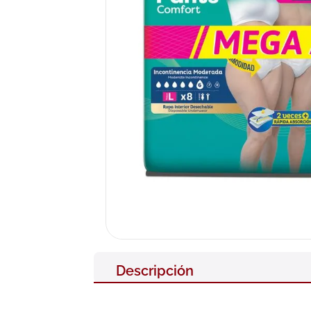
10
.
pañales
Descripción