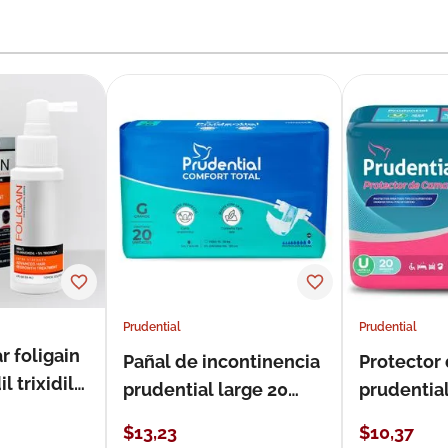
Prudential
Prudential
r foligain
Pañal de incontinencia
Protector
 trixidil
prudential large 20
prudentia
unidades
$
13
,
23
$
10
,
37