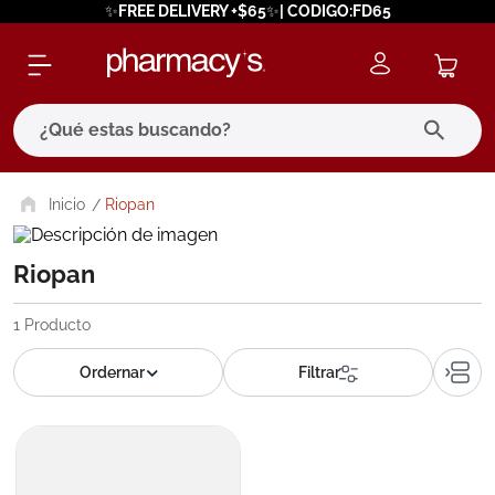
✨FREE DELIVERY +$65✨| CODIGO:FD65
¿Qué estas buscando?
términos más buscados
Riopan
1
.
eucerin
Riopan
2
.
protector solar
3
.
pilexil
1
Producto
4
.
bioderma
5
.
cerave
6
.
degraler
7
.
isdin