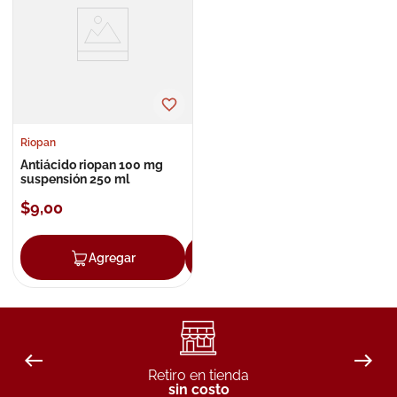
8
.
roche posay
9
.
pañales
10
.
nivea
Riopan
Antiácido riopan 100 mg
suspensión 250 ml
$
9
,
00
Agregar
Agregar
Retiro en tienda
sin costo