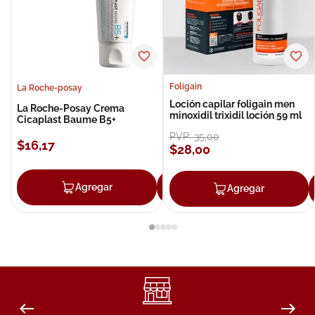
Foligain
La Roche-posay
Loción capilar foligain men
La Roche-Posay Crema
minoxidil trixidil loción 59 ml
Cicaplast Baume B5+
PVP:
35
,
00
$
16
,
17
$
28
,
00
Agregar
Agregar
Agregar