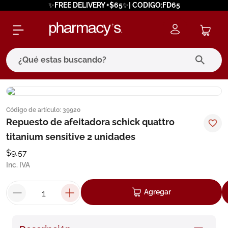
✨FREE DELIVERY +$65✨| CODIGO:FD65
¿Qué estas buscando?
términos más buscados
Código de artículo
:
39920
1
.
eucerin
Repuesto de afeitadora schick quattro
2
.
protector solar
titanium sensitive 2 unidades
3
.
pilexil
$
9
,
57
Inc. IVA
4
.
bioderma
5
.
cerave
Agregar
6
.
degraler
7
.
isdin