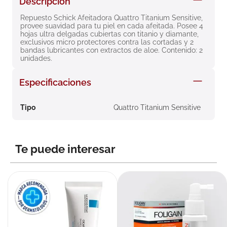
Descripción
8
.
roche posay
Repuesto Schick Afeitadora Quattro Titanium Sensitive, 
provee suavidad para tu piel en cada afeitada. Posee 4 
9
.
pañales
hojas ultra delgadas cubiertas con titanio y diamante, 
exclusivos micro protectores contra las cortadas y 2 
10
.
nivea
bandas lubricantes con extractos de aloe. Contenido: 2 
unidades.
Especificaciones
Tipo
Quattro Titanium Sensitive
Te puede interesar