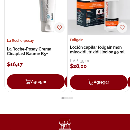
Foligain
La Roche-posay
Loción capilar foligain men
La Roche-Posay Crema
minoxidil trixidil loción 59 ml
Cicaplast Baume B5+
PVP:
35
,
00
$
16
,
17
$
28
,
00
Agregar
Agregar
Agregar