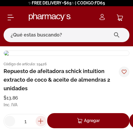
✨FREE DELIVERY +$65✨| CODIGO:FD65
¿Qué estas buscando?
términos más buscados
Código de artículo
:
19426
1
.
eucerin
Repuesto de afeitadora schick intuition
2
.
protector solar
extracto de coco & aceite de almendras 2
3
.
bioderma
unidades
4
.
pilexil
$
13
,
86
Inc. IVA
5
.
cerave
6
.
degraler
Agregar
7
.
isdin