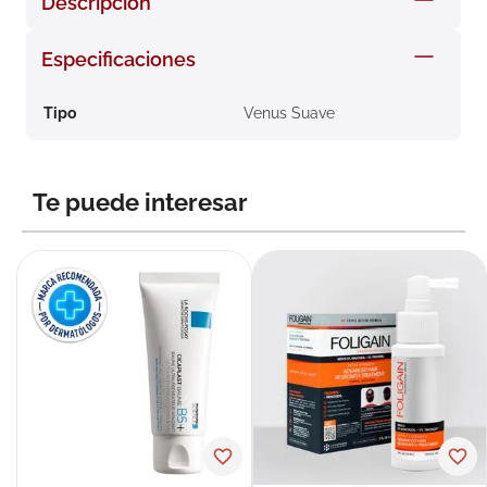
Descripción
8
.
roche posay
Especificaciones
9
.
nivea
10
.
pañales
Tipo
Venus Suave
Te puede interesar