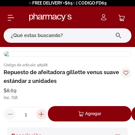
✨FREE DELIVERY +$65✨| CODIGO:FD65
¿Qué estas buscando?
términos más buscados
Código de artículo
:
98588
1
.
eucerin
Repuesto de afeitadora gillette venus suave
2
.
protector solar
estándar 2 unidades
3
.
bioderma
$
8
,
69
Inc. IVA
4
.
pilexil
5
.
cerave
Agregar
6
.
degraler
7
.
isdin