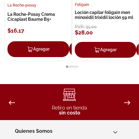
Foligain
La Roche-posay
Loción capilar foligain men
La Roche-Posay Crema
minoxidil trixidil loción 59 ml
Cicaplast Baume B5+
PVP:
35
,
00
$
16
,
17
$
28
,
00
Agregar
Agregar
Agregar
Retiro en tienda
sin costo
Quienes Somos