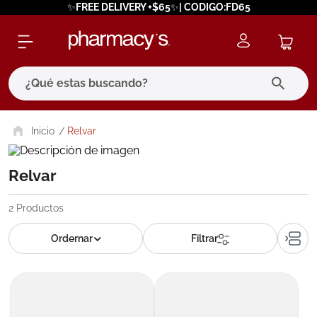
✨FREE DELIVERY +$65✨| CODIGO:FD65
¿Qué estas buscando?
términos más buscados
Relvar
1
.
eucerin
Relvar
2
.
protector solar
3
.
pilexil
2
Productos
4
.
bioderma
5
.
cerave
6
.
megacistin
7
.
degraler