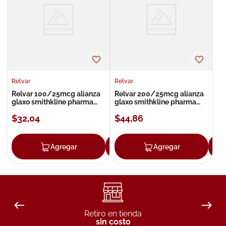
8
.
roche posay
9
.
isdin
10
.
pañales
Relvar
Relvar
Relvar 100/25mcg alianza
Relvar 200/25mcg alianza
glaxo smithkline pharma
glaxo smithkline pharma
inhalador
inhalador
$
32
,
04
$
44
,
86
Agregar
Agregar
Agregar
Retiro en tienda
sin costo