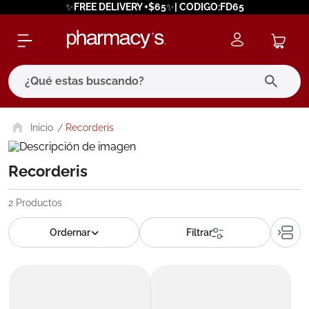
✨FREE DELIVERY +$65✨| CODIGO:FD65
¿Qué estas buscando?
términos más buscados
Recorderis
1
.
eucerin
Recorderis
2
.
protector solar
3
.
bioderma
2
Productos
4
.
pilexil
5
.
cerave
6
.
degraler
7
.
isdin