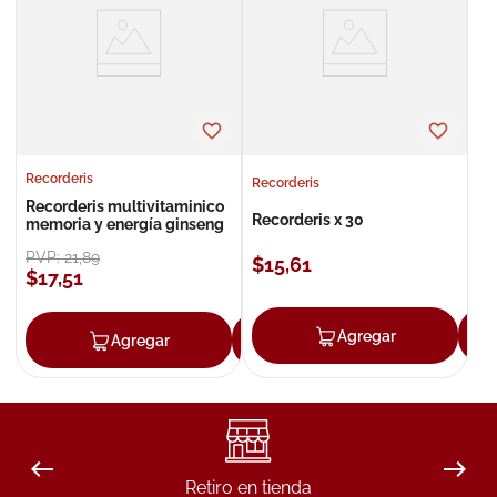
8
.
roche posay
9
.
megacistin
10
.
pañales
Recorderis
Recorderis
Recorderis multivitaminico
Recorderis x 30
memoria y energía ginseng
PVP:
21
,
89
$
15
,
61
$
17
,
51
Agregar
Agregar
Agregar
Retiro en tienda