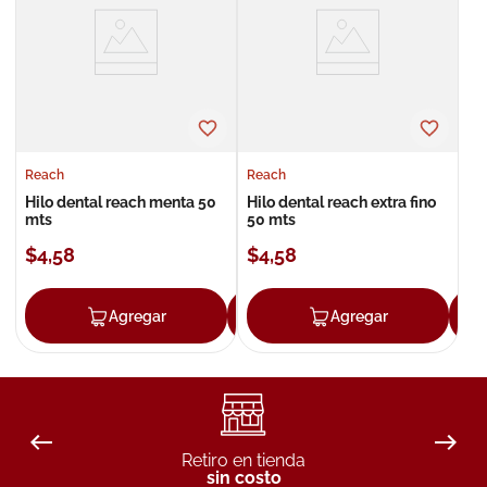
8
.
roche posay
9
.
isdin
10
.
neumoflux
Reach
Reach
Hilo dental reach menta 50
Hilo dental reach extra fino
mts
50 mts
$
4
,
58
$
4
,
58
Agregar
Agregar
Agregar
Retiro en tienda
sin costo