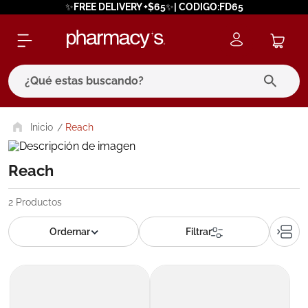
✨FREE DELIVERY +$65✨| CODIGO:FD65
¿Qué estas buscando?
términos más buscados
Reach
1
.
eucerin
Reach
2
.
protector solar
3
.
bioderma
2
Productos
4
.
pilexil
5
.
cerave
6
.
degraler
7
.
megacistin