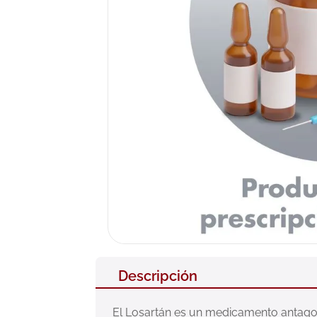
10
.
pañales
Descripción
El Losartán es un medicamento antagonis