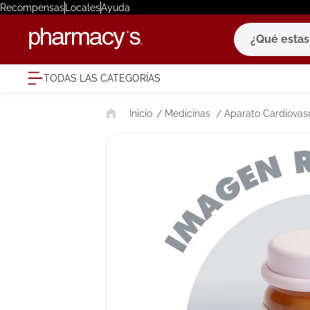
Recompensas
Locales
Ayuda
¿Qué estas bu
TODAS LAS CATEGORÍAS
términ
Medicinas
Aparato Cardiovas
1
.
eucerin
2
.
protector
3
.
bioderm
4
.
pilexil
5
.
cerave
6
.
degraler
7
.
isdin
8
.
roche po
9
.
megacist