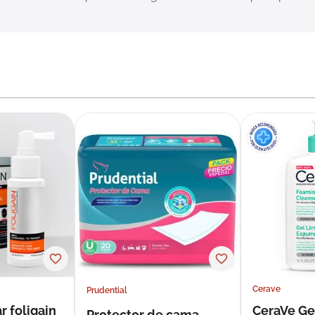
Cerave
Prudential
r foligain
CeraVe Ge
Protector de cama