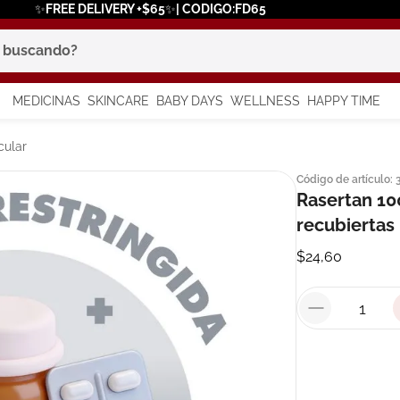
✨FREE DELIVERY +$65✨| CODIGO:FD65
scando?
MEDICINAS
SKINCARE
BABY DAYS
WELLNESS
HAPPY TIME
os más buscados
cular
Código de artículo
:
 solar
Rasertan 10
a
recubiertas
$
24
,
60
say
in