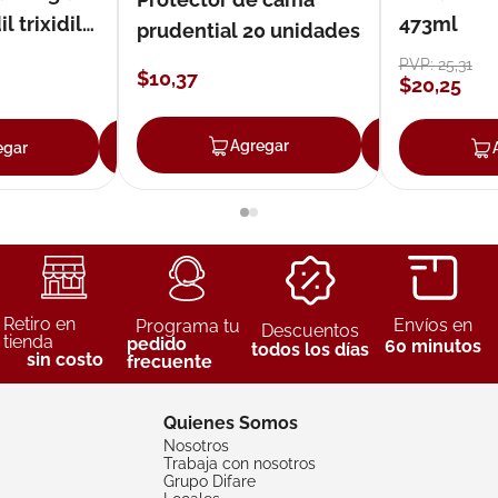
 trixidil
473ml
prudential 20 unidades
PVP:
25
,
31
$
10
,
37
$
20
,
25
Agregar
Agreg
egar
Agregar
Retiro en
Envíos en
Programa tu
Descuentos
tienda
pedido
60 minutos
todos los días
sin costo
frecuente
Quienes Somos
Nosotros
Trabaja con nosotros
Grupo Difare