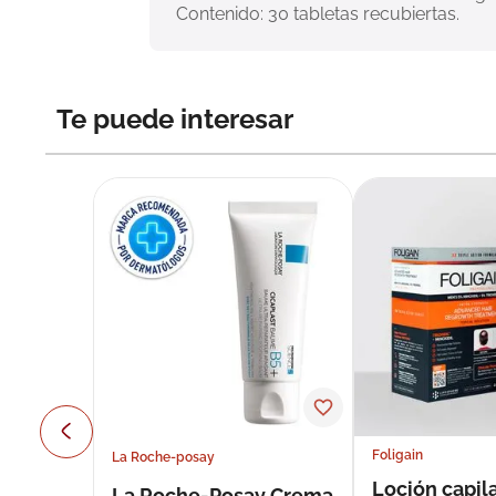
Contenido: 30 tabletas recubiertas.
Te puede interesar
Foligain
La Roche-posay
Loción capila
La Roche-Posay Crema