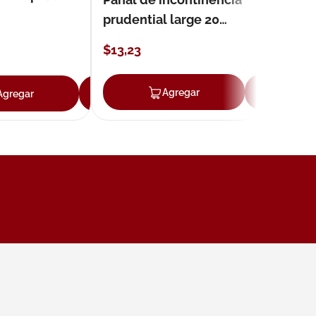
prudential large 20
unidades
$
13
,
23
ar
Agregar
Ag
Agregar
Agregar