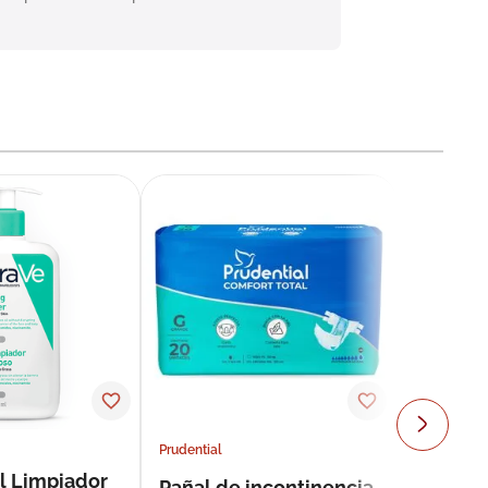
Prudential
l Limpiador
Pañal de incontinencia