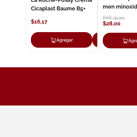
men minoxidil
Cicaplast Baume B5+
loción 59 ml
PVP:
35
,
00
$
16
,
17
$
28
,
00
Agregar
Agregar
Agr