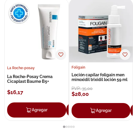
Foligain
La Roche-posay
Loción capilar foligain men
La Roche-Posay Crema
minoxidil trixidil loción 59 ml
Cicaplast Baume B5+
PVP:
35
,
00
$
16
,
17
$
28
,
00
Agregar
Agregar
Agregar