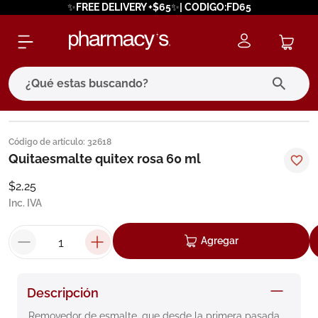
✨FREE DELIVERY +$65✨| CODIGO:FD65
¿Qué estas buscando?
términos más buscados
Código de artículo
:
32618
1
.
eucerin
Quitaesmalte quitex rosa 60 ml
2
.
protector solar
$
2
,
25
Inc. IVA
3
.
bioderma
4
.
pilexil
Agregar
5
.
cerave
6
.
degraler
Descripción
7
.
isdin
Removedor de esmalte, que desde la primera pasada, 