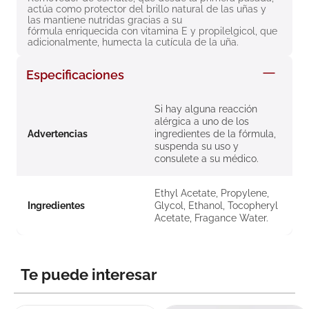
actúa como protector del brillo natural de las uñas y 
8
.
roche posay
las mantiene nutridas gracias a su 
fórmula enriquecida con vitamina E y propilelgicol, que 
9
.
nivea
adicionalmente, humecta la cutícula de la uña.
10
.
pañales
Especificaciones
Si hay alguna reacción
alérgica a uno de los
Advertencias
ingredientes de la fórmula,
suspenda su uso y
consulete a su médico.
Ethyl Acetate, Propylene,
Ingredientes
Glycol, Ethanol, Tocopheryl
Acetate, Fragance Water.
Te puede interesar