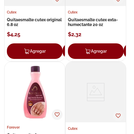
Cutex
Cutex
Quitaesmalte cutex original
Quitaesmalte cutex exta-
6.8 oz
humectante 20 oz
$
4
,
25
$
2
,
32
Agregar
Agregar
Agregar
Forever
Cutex