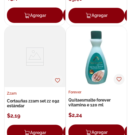
Agregar
Agregar
Agregar
Forever
Zzam
Quitaesmalte forever
Cortauñas zzam set zz 092
vitamina e 120 ml
estándar
$
2
,
24
$
2
,
19
Agregar
Agregar
Agregar