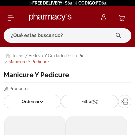
✨FREE DELIVERY +$65✨| CODIGO:FD65
¿Qué estas buscando?
términos más buscados
Belleza Y Cuidado De La Piel
Manicure Y Pedicure
1
.
eucerin
Manicure Y Pedicure
2
.
protector solar
3
.
bioderma
36
Productos
4
.
pilexil
5
.
cerave
6
.
degraler
7
.
isdin