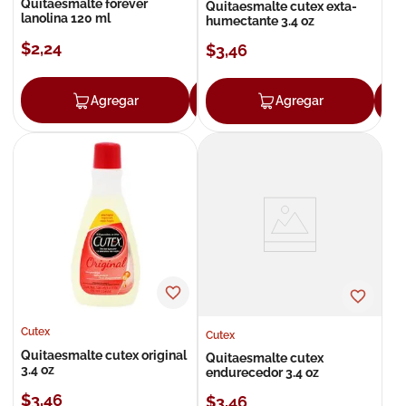
Quitaesmalte forever
Quitaesmalte cutex exta-
lanolina 120 ml
humectante 3.4 oz
$
2
,
24
$
3
,
46
Agregar
Agregar
Agregar
Cutex
Cutex
Quitaesmalte cutex original
Quitaesmalte cutex
3.4 oz
endurecedor 3.4 oz
$
3
,
46
$
3
,
46