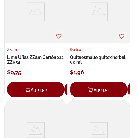
8
.
roche posay
9
.
megacistin
10
.
pañales
Zzam
Quitex
Lima Uñas ZZam Cartón x12
Quitaesmalte quitex herbal
ZZ054
60 ml
$
0
,
75
$
1
,
96
Agregar
Agregar
Agregar