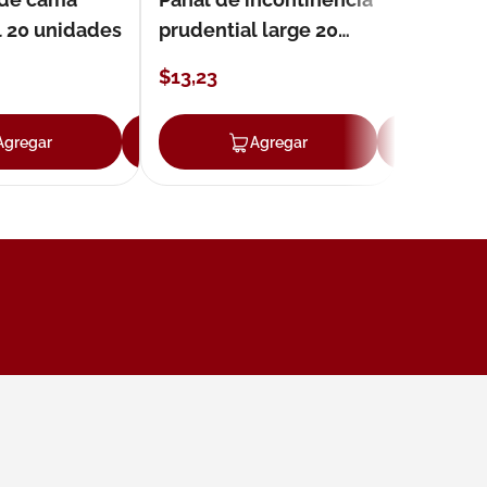
l 20 unidades
prudential large 20
unidades
$
13
,
23
Agregar
Agregar
Agregar
Ag
ar