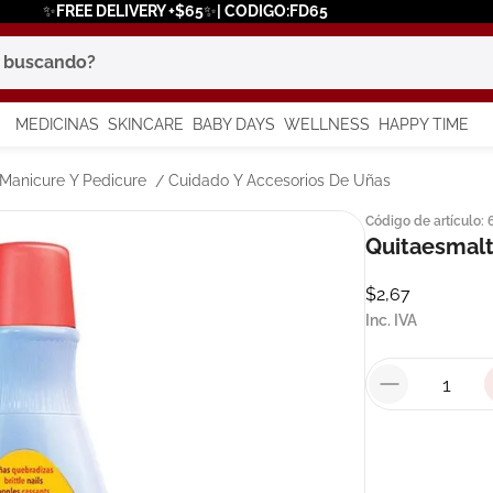
✨FREE DELIVERY +$65✨| CODIGO:FD65
scando?
MEDICINAS
SKINCARE
BABY DAYS
WELLNESS
HAPPY TIME
os más buscados
Manicure Y Pedicure
Cuidado Y Accesorios De Uñas
Código de artículo
:
 solar
Quitaesmalt
a
$
2
,
67
Inc. IVA
say
in