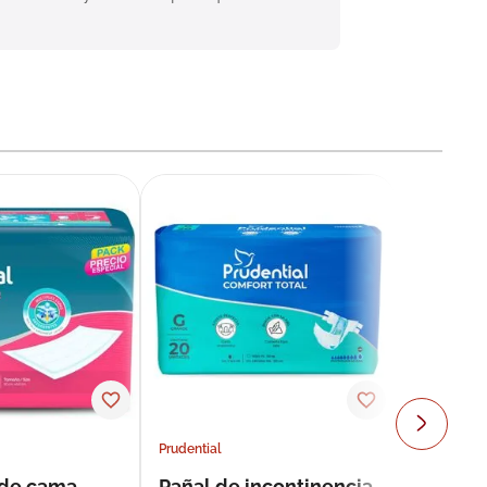
Prudential
 de cama
Pañal de incontinencia