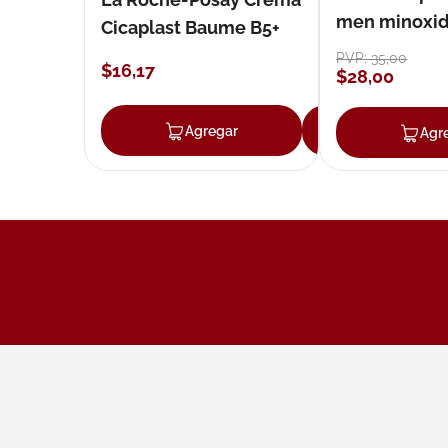
men minoxidil
Cicaplast Baume B5+
loción 59 ml
PVP:
35
,
00
$
16
,
17
$
28
,
00
Agregar
Agregar
Agr