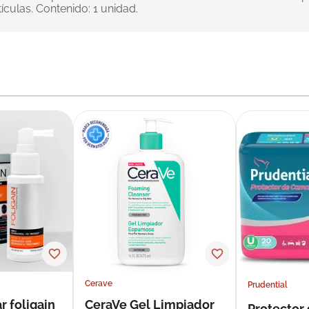
ículas. Contenido: 1 unidad.
Cerave
Prudential
r foligain
CeraVe Gel Limpiador
Protector