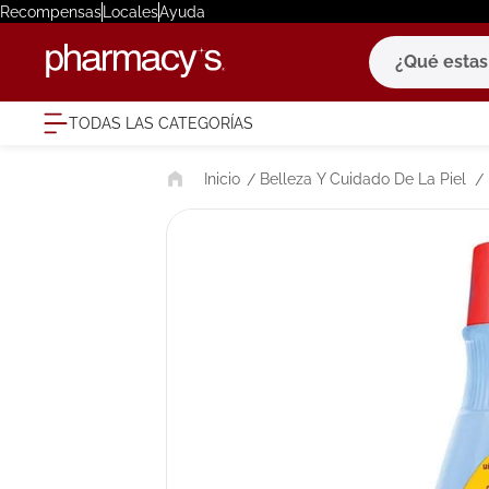
Recompensas
Locales
Ayuda
¿Qué estas bu
TODAS LAS CATEGORÍAS
términ
Belleza Y Cuidado De La Piel
1
.
eucerin
2
.
protector
3
.
bioderm
4
.
pilexil
5
.
cerave
6
.
degraler
7
.
isdin
8
.
roche po
9
.
megacist