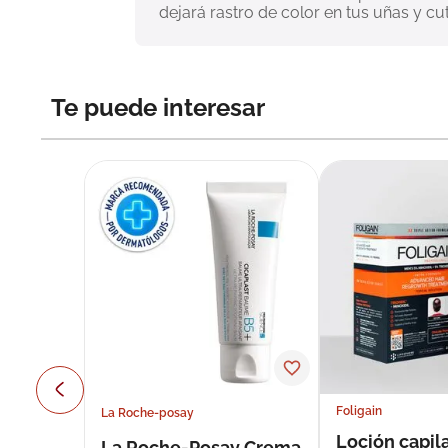
dejará rastro de color en tus uñas y cut
Te puede interesar
Foligain
La Roche-posay
Loción capila
La Roche-Posay Crema