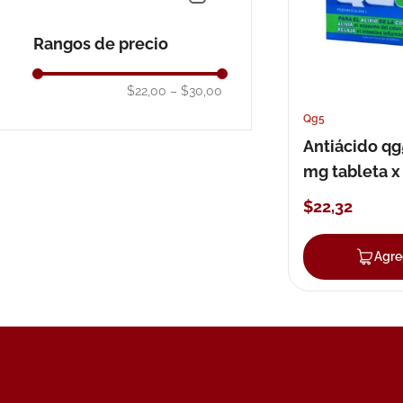
10
.
pañales
Rangos de precio
$22,00
–
$30,00
Qg5
Antiácido qg
mg tableta x
$
22
,
32
Agre