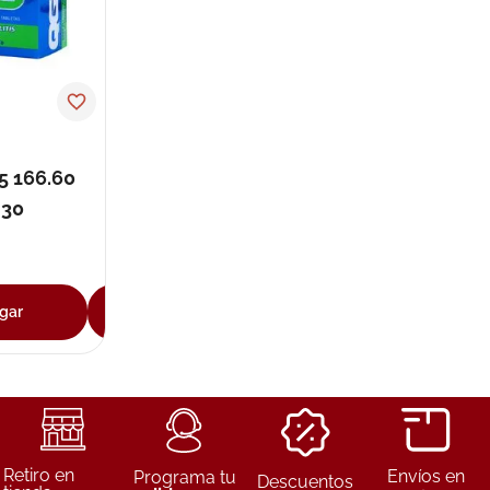
5 166.60
 30
gar
Agregar
Retiro en
Envíos en
Programa tu
Descuentos