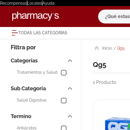
Recompensas
Locales
Ayuda
¿Qué estas bu
TODAS LAS CATEGORÍAS
términ
Qg5
1
.
eucerin
2
.
protector
Qg5
3
.
bioderm
Tratamientos y Salud
4
.
pilexil
1
Producto
5
.
cerave
6
.
degraler
Salud Digestiva
7
.
isdin
8
.
roche po
Antiácidos
9
.
megacist