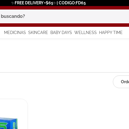
✨FREE DELIVERY +$65✨| CODIGO:FD65
scando?
MEDICINAS
SKINCARE
BABY DAYS
WELLNESS
HAPPY TIME
os más buscados
 solar
a
say
in