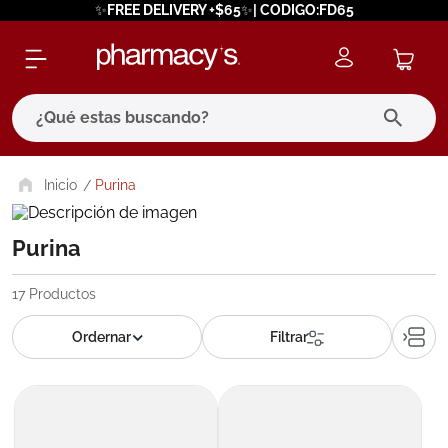
✨FREE DELIVERY +$65✨| CODIGO:FD65
¿Qué estas buscando?
términos más buscados
Purina
1
.
eucerin
Purina
2
.
protector solar
3
.
bioderma
17
Productos
4
.
pilexil
5
.
cerave
6
.
degraler
7
.
isdin