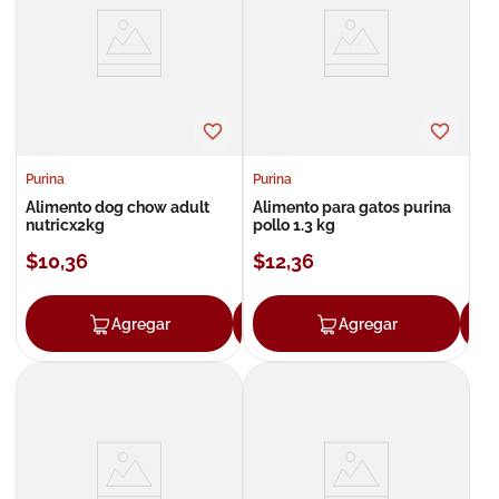
8
.
roche posay
9
.
nivea
10
.
pañales
Purina
Purina
Alimento dog chow adult
Alimento para gatos purina
nutricx2kg
pollo 1.3 kg
$
10
,
36
$
12
,
36
Agregar
Agregar
Agregar