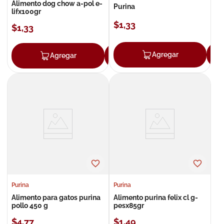
Alimento dog chow a-pol e-
Purina
lifx100gr
$
1
,
33
$
1
,
33
Agregar
Agregar
Agregar
Purina
Purina
Alimento para gatos purina
Alimento purina felix cl g-
pollo 450 g
pesx85gr
$
4
,
77
$
1
,
49